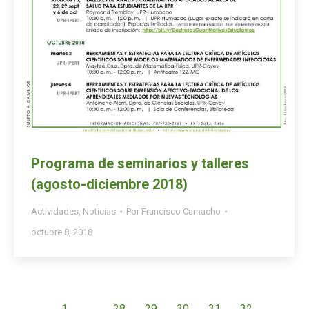
Programa de seminarios y talleres
(agosto-diciembre 2018)
Actividades
,
Noticias
Por
Francisco Camacho
octubre 8, 2018
←
1
…
28
29
30
31
32
…