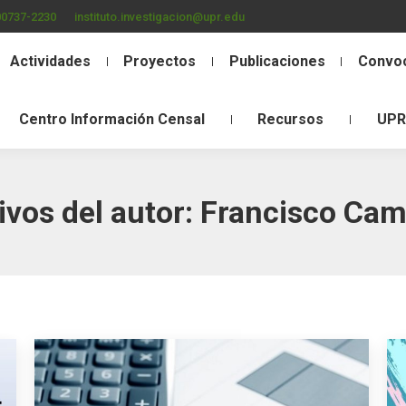
00737-2230
instituto.investigacion@upr.edu
Actividades
Proyectos
Publicaciones
Convoc
Centro Información Censal
Recursos
UPR
ivos del autor:
Francisco Ca