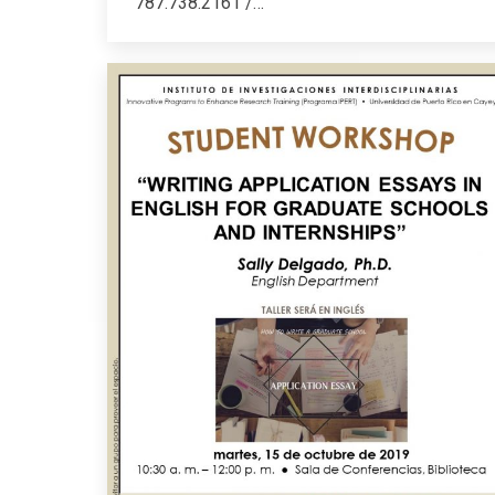
787.738.2161 /…