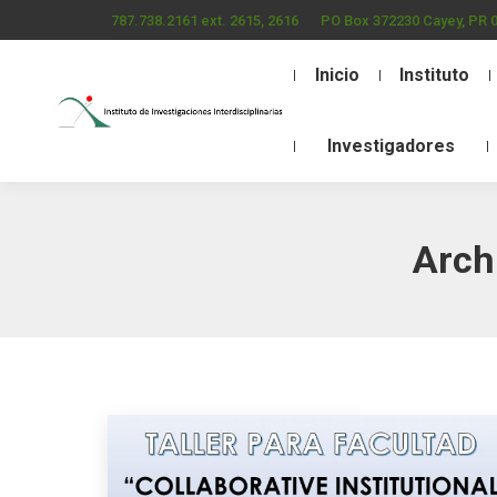
787.738.2161 ext. 2615, 2616
PO Box 372230 Cayey, PR 
Inicio
Instituto
Investigadores
Arch