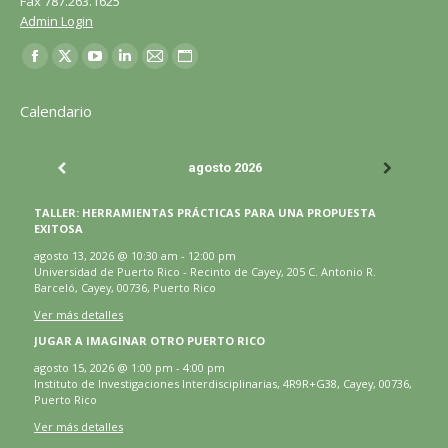
Fax 787.263.1625
Admin Login
Encuéntranos en:
Facebook
X
YouTube
LinkedIn
Correo
Sitio
página
página
página
página
página
web
Calendario
se
se
se
se
se
página
abre
abre
abre
abre
abre
se
agosto 2026
en
en
en
en
en
abre
una
una
una
una
una
en
TALLER: HERRAMIENTAS PRÁCTICAS PARA UNA PROPUESTA
ventana
ventana
ventana
ventana
ventana
una
EXITOSA
nueva
nueva
nueva
nueva
nueva
ventana
agosto 13, 2026
@
10:30 am
-
12:00 pm
Universidad de Puerto Rico - Recinto de Cayey, 205 C. Antonio R.
nueva
Barceló, Cayey, 00736, Puerto Rico
Ver más detalles
JUGAR A IMAGINAR OTRO PUERTO RICO
agosto 15, 2026
@
1:00 pm
-
4:00 pm
Instituto de Investigaciones Interdisciplinarias, 4R9R+G38, Cayey, 00736,
Puerto Rico
Ver más detalles