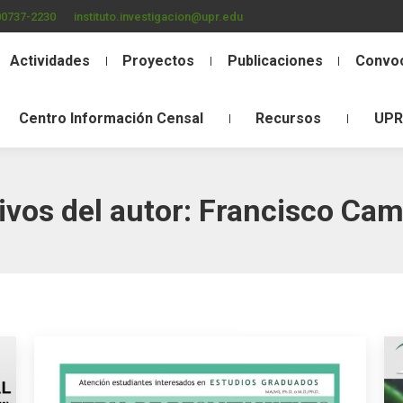
00737-2230
instituto.investigacion@upr.edu
Actividades
Proyectos
Publicaciones
Convoc
Centro Información Censal
Recursos
UPR
ivos del autor:
Francisco Ca