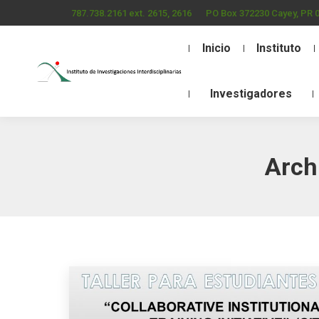
787.738.2161 ext. 2615, 2616
PO Box 372230 Cayey, PR 
Inicio
Instituto
Investigadores
Arch