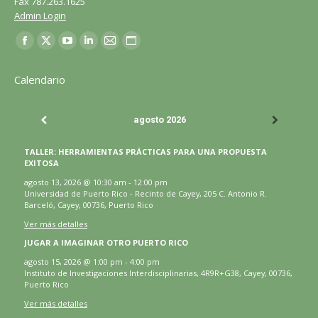
Fax 787.263.1625
Admin Login
Encuéntranos en:
Facebook
X
YouTube
LinkedIn
Correo
Sitio
página
página
página
página
página
web
Calendario
se
se
se
se
se
página
abre
abre
abre
abre
abre
se
agosto 2026
en
en
en
en
en
abre
una
una
una
una
una
en
TALLER: HERRAMIENTAS PRÁCTICAS PARA UNA PROPUESTA
ventana
ventana
ventana
ventana
ventana
una
EXITOSA
nueva
nueva
nueva
nueva
nueva
ventana
agosto 13, 2026
@
10:30 am
-
12:00 pm
Universidad de Puerto Rico - Recinto de Cayey, 205 C. Antonio R.
nueva
Barceló, Cayey, 00736, Puerto Rico
Ver más detalles
JUGAR A IMAGINAR OTRO PUERTO RICO
agosto 15, 2026
@
1:00 pm
-
4:00 pm
Instituto de Investigaciones Interdisciplinarias, 4R9R+G38, Cayey, 00736,
Puerto Rico
Ver más detalles