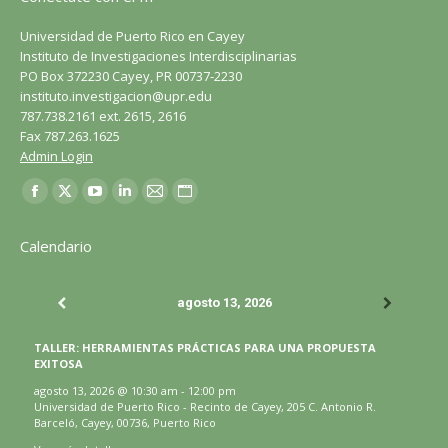
Universidad de Puerto Rico en Cayey
Instituto de Investigaciones Interdisciplinarias
PO Box 372230 Cayey, PR 00737-2230
instituto.investigacion@upr.edu
787.738.2161 ext. 2615, 2616
Fax 787.263.1625
Admin Login
Encuéntranos en:
Facebook
X
YouTube
LinkedIn
Correo
Sitio
página
página
página
página
página
web
Calendario
se
se
se
se
se
página
abre
abre
abre
abre
abre
se
agosto 13, 2026
en
en
en
en
en
abre
una
una
una
una
una
en
TALLER: HERRAMIENTAS PRÁCTICAS PARA UNA PROPUESTA
ventana
ventana
ventana
ventana
ventana
una
EXITOSA
nueva
nueva
nueva
nueva
nueva
ventana
agosto 13, 2026
@
10:30 am
-
12:00 pm
Universidad de Puerto Rico - Recinto de Cayey, 205 C. Antonio R.
nueva
Barceló, Cayey, 00736, Puerto Rico