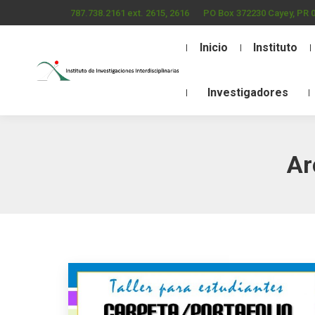
787.738.2161 ext. 2615, 2616
PO Box 372230 Cayey, PR 
Inicio
Instituto
Investigadores
Ar