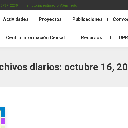
00737-2230
instituto.investigacion@upr.edu
Actividades
Proyectos
Publicaciones
Convoc
Centro Información Censal
Recursos
UPR
chivos diarios:
octubre 16, 2