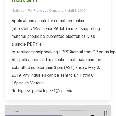
Assistant I
Noticias
Por
Francisco Camacho
abril 3, 2019
Applications should be completed online
(http://bit.ly/ResilienceRAJob) and all supporting
material should be submitted electronically as
a single PDF file
to: resilience.helpseeking.UPRC@gmail.com OR patria.lo
All applications and application materials must be
submitted no later than 3 pm (AST) Friday, May 3,
2019. Any inquiries can be sent to Dr. Patria C.
López de Victoria
Rodríguez: patria.lopez1@upr.edu.