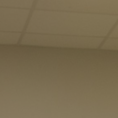
B
Ciencias Médicas
Estudiante 
Bibliotecas
Humacao
Estudiante
C
Mayagüez
Estudiante
Calculadora de IGS
Ponce
Estudiante
Calculadora de precio neto
Río Piedras
Estudiante
Calidad de Vida
Utuado
Eventos
Códigos escuelas superiores PR
Exalumnos
Correo electrónico institucional
H
D
Help Desk
Datos Institucionales
I
Directorio de ayuda técnica
Infraestruc
Directorio de empleados