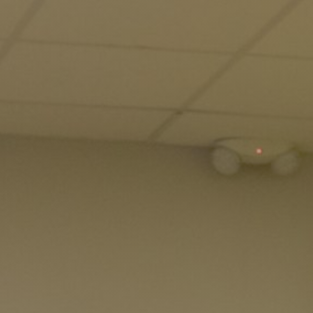
Junta Universitaria
– Internacional
M
 – Nuevo ingreso
Microsoft 365
 – Readmisión
Moodle
 – Transferencias
MSCHE
 – Traslados
N
Noticias
O
Oferta Académica
P
Presidente
tura