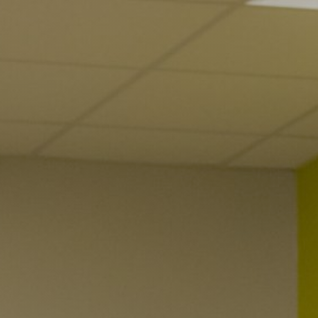
Radio Universidad
Recursos Humanos
Repositorio de Documentos
S
Sobre UPR
Subastas de la UPR
T
Tienda verde que te quiero verde
Transformación Institucional
U
Universia