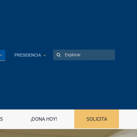
Search
PRESIDENCIA
for:
Patentes
Portal UPR
Preguntas frecuentes
Propiedad Intelectual
S
¡DONA HOY!
SOLICITA
R
Registro Asociaciones Estudiantiles