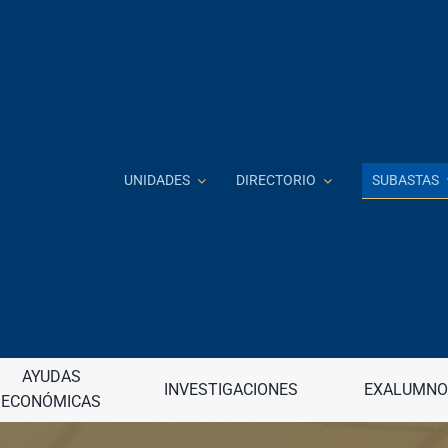
SUBASTAS
UNIDADES
DIRECTORIO
Investigación e Innovación
J
 a distancia
Jardín Botánico
continua (DECEP)
AYUDAS
Junta de Apelaciones
INVESTIGACIONES
EXALUMNO
ECONÓMICAS
raduadas
Junta de Gobierno
nancieros