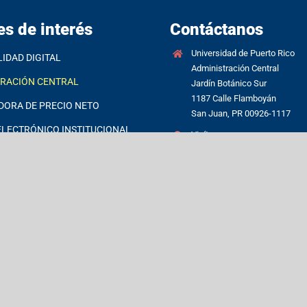
es de interés
Contáctanos
Universidad de Puerto Rico
LIDAD DIGITAL
Administración Central
TRACIÓN CENTRAL
Jardín Botánico Sur
1187 Calle Flamboyán
DORA DE PRECIO NETO
San Juan, PR 00926-1117
LECTRÓNICO INSTITUCIONAL
Visítanos
OTÁNICO
(787) 250-0000
FT 365
Directorio de empleados
S, GUÍAS Y PROCEDIMIENTOS
UPR
CIÓN AL CONSUMIDOR /