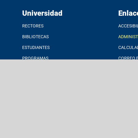
Universidad
Enlac
RECTORES
ACCESIBI
BIBLIOTECAS
ADMINIS
ESTUDIANTES
CALCULA
PROGRAMAS
CORREO E
AYUDAS ECONÓMICAS
JARDÍN B
INVESTIGACIONES
MICROSO
DATOS INSTITUCIONALES
MSCHE
EXALUMNOS
POLÍTICA
DE IT
¡DONA HOY!
PORTAL 
SOLICITA
INFORMA