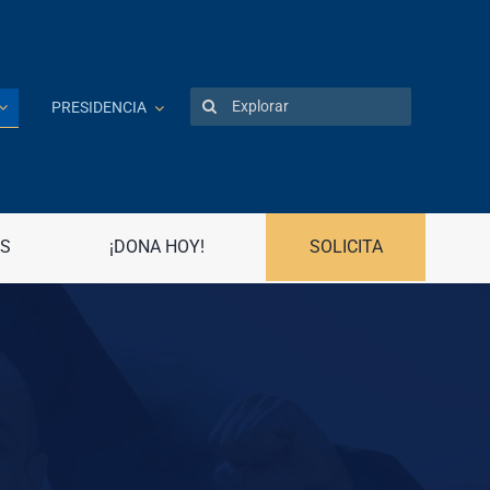
Search
PRESIDENCIA
for:
Patentes
Portal UPR
S
¡DONA HOY!
SOLICITA
Preguntas frecuentes
Propiedad Intelectual
R
Registro Asociaciones Estudiantiles
Radio Universidad
Recursos Humanos