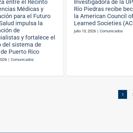
za entre el Recinto
Investigadora de la U
encias Médicas y
Río Piedras recibe be
ción para el Futuro
la American Council o
 Salud impulsa la
Learned Societies (A
ción de
julio 13, 2026
|
Comunicados
ialistas y fortalece el
o del sistema de
 de Puerto Rico
 2026
|
Comunicados
1