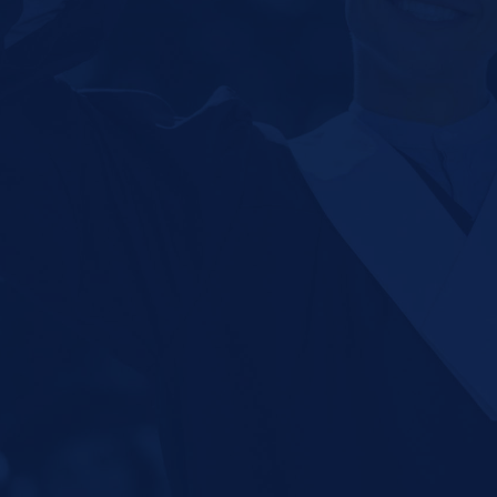
Microsoft 365
 – Readmisión
Moodle
 – Transferencias
MSCHE
 – Traslados
N
Noticias
O
Oferta Académica
P
Presidente
tura
Plan Estratégico
 propiedades inmuebles