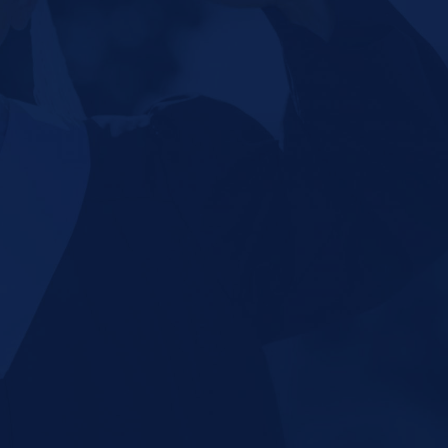
Repositorio de Documentos
S
Sobre UPR
Subastas de la UPR
T
Tienda verde que te quiero verde
Transformación Institucional
U
Universia