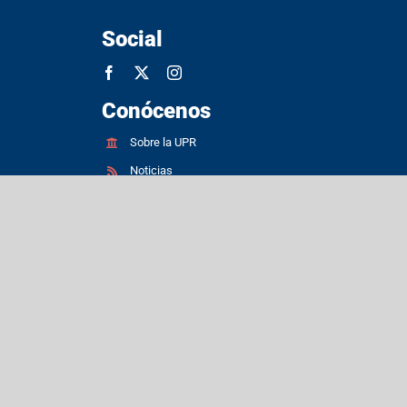
Social
Conócenos
Sobre la UPR
Noticias
Subastas
Request for Proposal (RFP) for UPR
Recovery Projects
Patentes
Propiedades inmuebles
Convocatorias de empleo