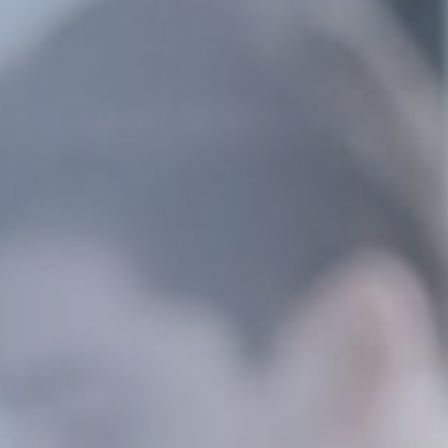
Junta Universitaria
– Internacional
M
 – Nuevo ingreso
Microsoft 365
 – Readmisión
Moodle
 – Transferencias
MSCHE
 – Traslados
N
Noticias
O
Oferta Académica
P
Presidente
tura