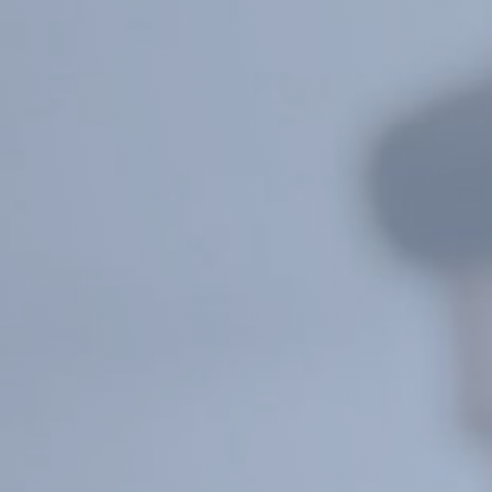
B
Ciencias Médicas
Estudiante 
Bibliotecas
Humacao
Estudiante
C
Mayagüez
Estudiante
Calculadora de IGS
Ponce
Estudiante
Calculadora de precio neto
Río Piedras
Estudiante
Calidad de Vida
Utuado
Eventos
Códigos escuelas superiores PR
Exalumnos
Correo electrónico institucional
H
D
Help Desk
Datos Institucionales
I
Directorio de ayuda técnica
Infraestruc
Directorio de empleados