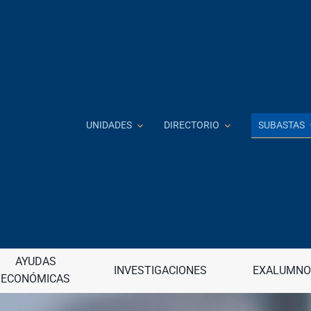
SUBASTAS
UNIDADES
DIRECTORIO
Investigación e Innovación
J
 a distancia
Jardín Botánico
continua (DECEP)
AYUDAS
Junta de Apelaciones
INVESTIGACIONES
EXALUMNO
ECONÓMICAS
raduadas
Junta de Gobierno
nancieros