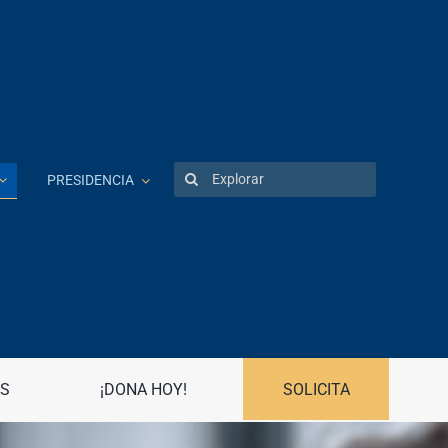
Search
PRESIDENCIA
for:
Patentes
Portal UPR
Preguntas frecuentes
Propiedad Intelectual
S
¡DONA HOY!
SOLICITA
R
Registro Asociaciones Estudiantiles