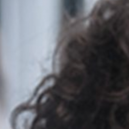
Radio Universidad
Recursos Humanos
Repositorio de Documentos
S
Sobre UPR
Subastas de la UPR
T
Tienda verde que te quiero verde
Transformación Institucional
U
Universia