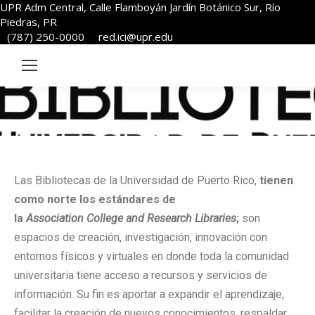
UPR Adm Central, Calle Flamboyán Jardín Botánico Sur, Río
Piedras, PR
(787) 250-0000
red.ici@upr.edu
Las Bibliotecas de la Universidad de Puerto Rico,
tienen
como norte los estándares de
la
Association College
and
Research Libraries
;
son
espacios de creación, investigación, innovación con
entornos físicos y virtuales en donde toda la comunidad
universitaria tiene acceso a recursos y servicios de
información. Su fin es aportar a expandir el aprendizaje,
facilitar la creación de nuevos conocimientos, respaldar