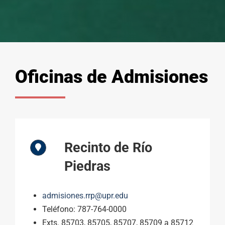
Oficinas de Admisiones
Recinto de Río
Piedras
admisiones.rrp@upr.edu
Teléfono:
787-764-0000
Exts. 85703, 85705, 85707, 85709 a 85712