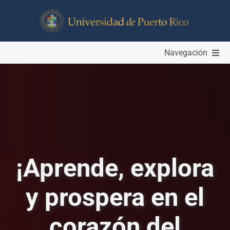
Skip
to
content
Navegación
ESTUDIANTES
PROGRAMAS
AYUDAS ECONÓMICAS
¡Aprende, explora
INVESTIGACIONES
y prospera en el
EXALUMNOS
corazón del