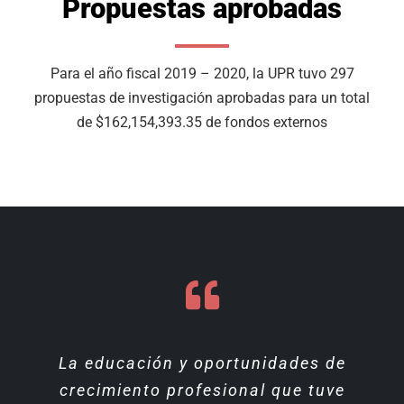
Propuestas aprobadas
Para el año fiscal 2019 – 2020, la UPR tuvo 297
propuestas de investigación aprobadas para un total
de $162,154,393.35 de fondos externos
Las experiencias de investigación
La Universidad de Puerto Rico me
La educación y oportunidades de
En el nido (UPR Humacao) pude
En la UPR en Cayey aprendí que
las oportunidades están en todas
crecimiento profesional que tuve
adquirir técnicas básicas de
y el conocimiento adquirido
ha provisto los cursos y la