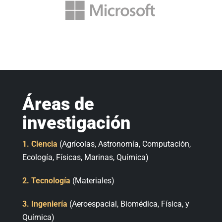
Áreas de
investigación
1.
Ciencia
(Agrícolas, Astronomía, Computación,
Ecología, Físicas, Marinas, Química)
2.
Tecnología
(Materiales)
3.
Ingeniería
(Aeroespacial, Biomédica, Física, y
Química)