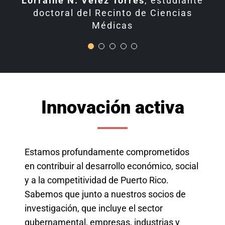
Albersy Armina Rodríguez
Lorraine N. Vélez Torres
,
estudiante
Estudiante
brindado perspectivas diferentes
doctoral del Recinto de Ciencias
doctoral del Recinto de Ciencias
e innovadoras para alcanzar al
Médicas
Médicas
éxito.
Wilbert A. Ruperto Hernández
Estudiante subgraduado del Recinto de
Mayagüez
Innovación activa
Estamos profundamente comprometidos
en contribuir al desarrollo económico, social
y a la competitividad de Puerto Rico.
Sabemos que junto a nuestros socios de
investigación, que incluye el sector
gubernamental, empresas, industrias y