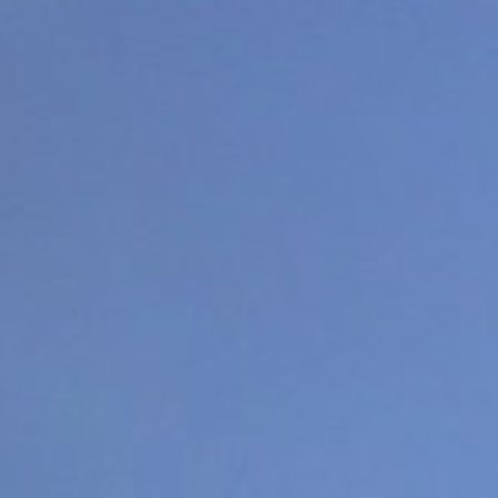
Radio Universidad
Recursos Humanos
Repositorio de Documentos
S
Sobre UPR
Subastas de la UPR
T
Tienda verde que te quiero verde
Transformación Institucional
U
Universia