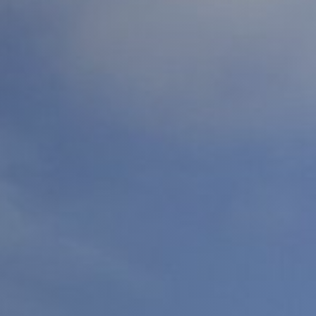
Ciencias Médicas
Estudiante 
Bibliotecas
Humacao
Estudiante
C
Mayagüez
Estudiante
Calculadora de IGS
Ponce
Estudiante
Calculadora de precio neto
Río Piedras
Estudiante
Calidad de Vida
Utuado
Eventos
Códigos escuelas superiores PR
Exalumnos
Correo electrónico institucional
H
D
Help Desk
Datos Institucionales
I
Directorio de ayuda técnica
Infraestruc
Directorio de empleados