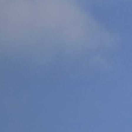
– Internacional
M
 – Nuevo ingreso
Microsoft 365
 – Readmisión
Moodle
 – Transferencias
MSCHE
 – Traslados
N
Noticias
O
Oferta Académica
P
Presidente
tura
Plan Estratégico