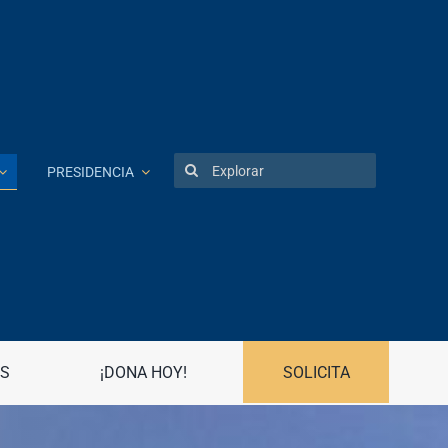
Search
PRESIDENCIA
for:
Patentes
Portal UPR
Preguntas frecuentes
Propiedad Intelectual
S
¡DONA HOY!
SOLICITA
R
Registro Asociaciones Estudiantiles