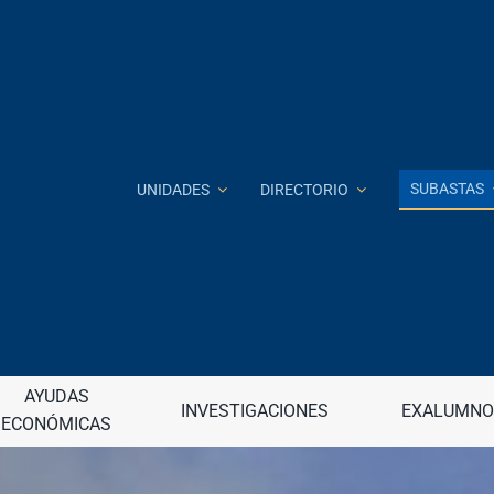
SUBASTAS
UNIDADES
DIRECTORIO
Investigación e Innovación
J
 a distancia
Jardín Botánico
continua (DECEP)
AYUDAS
INVESTIGACIONES
EXALUMNO
Junta de Apelaciones
ECONÓMICAS
raduadas
Junta de Gobierno
nancieros
Junta Universitaria