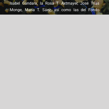
Isabel Gándara, la Rosa T. Axtmayer, José Trías
Monge, María T. Sáez, así como las del Fondo
Especial de Becas, las Becas por Mérito y becas
privadas, entre otras.
Conocer más
Universidad
RECTORES
BIBLIOTECAS
ESTUDIANTES
PROGRAMAS
AYUDAS ECONÓMICAS