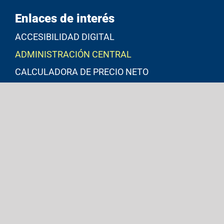
Enlaces de interés
ACCESIBILIDAD DIGITAL
ADMINISTRACIÓN CENTRAL
CALCULADORA DE PRECIO NETO
CORREO ELECTRÓNICO INSTITUCIONAL
JARDÍN BOTÁNICO
MICROSOFT 365
MSCHE
POLÍTICAS, GUÍAS Y PROCEDIMIENTOS DE IT
PORTAL UPR
INFORMACIÓN AL CONSUMIDOR / STUDENT
CONSUMER INFORMATION