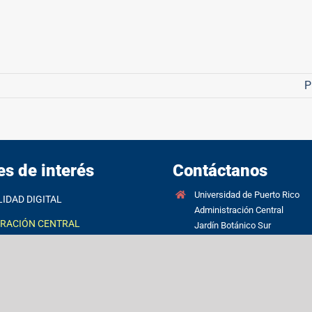
P
es de interés
Contáctanos
Universidad de Puerto Rico
LIDAD DIGITAL
Administración Central
TRACIÓN CENTRAL
Jardín Botánico Sur
1187 Calle Flamboyán
DORA DE PRECIO NETO
San Juan, PR 00926-1117
LECTRÓNICO INSTITUCIONAL
Visítanos
OTÁNICO
(787) 250-0000