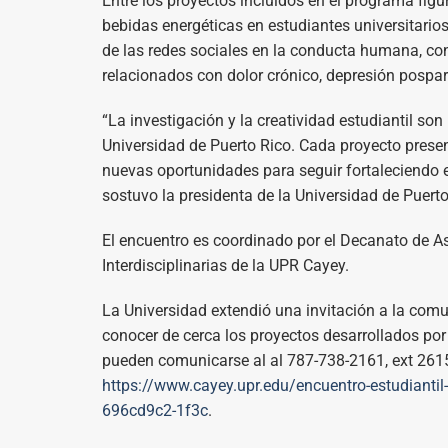
Entre los proyectos incluidos en el programa fig
bebidas energéticas en estudiantes universitario
de las redes sociales en la conducta humana, c
relacionados con dolor crónico, depresión pospa
“La investigación y la creatividad estudiantil s
Universidad de Puerto Rico. Cada proyecto prese
nuevas oportunidades para seguir fortaleciendo el
sostuvo la presidenta de la Universidad de Puert
El encuentro es coordinado por el Decanato de As
Interdisciplinarias de la UPR Cayey.
La Universidad extendió una invitación a la comuni
conocer de cerca los proyectos desarrollados por 
pueden comunicarse al al 787-738-2161, ext 261
https://www.cayey.upr.edu/encuentro-estudiantil
696cd9c2-1f3c
.