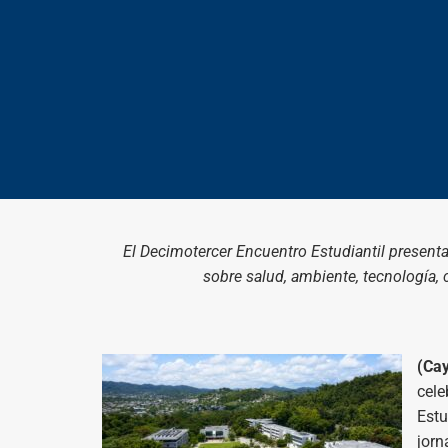
El Decimotercer Encuentro Estudiantil present
sobre salud, ambiente, tecnología
(Cay
cele
Estu
jorn