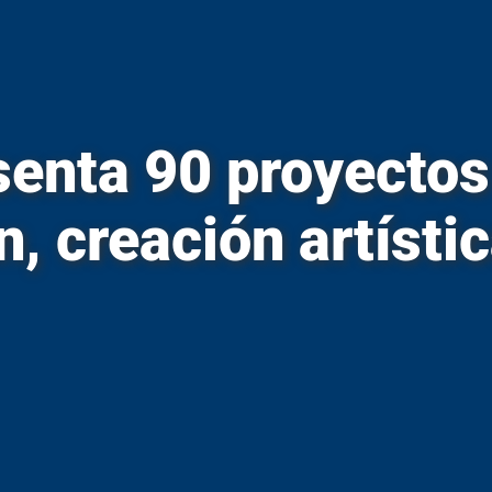
Microsoft 365
 – Readmisión
Moodle
 – Transferencias
MSCHE
 – Traslados
N
enta 90 proyectos 
Noticias
, creación artístic
O
Oferta Académica
P
Presidente
tura
Plan Estratégico
 propiedades inmuebles