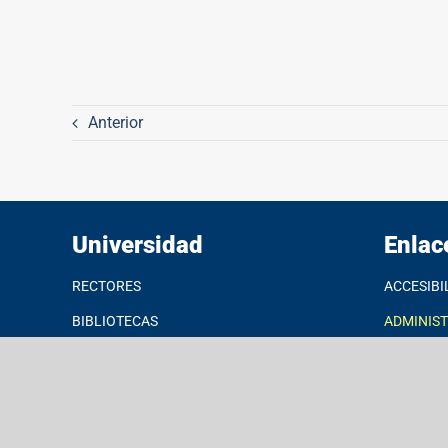
Anterior
Universidad
Enlac
RECTORES
ACCESIBI
BIBLIOTECAS
ADMINIS
ESTUDIANTES
CALCULA
PROGRAMAS
CORREO E
AYUDAS ECONÓMICAS
JARDÍN B