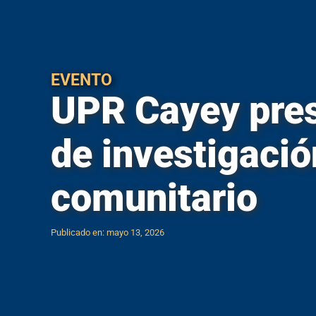
C
Mayagüez
Estudiante
Calculadora de IGS
Ponce
Estudiante
Calculadora de precio neto
Río Piedras
EVENTO
Estudiante
Calidad de Vida
UPR Cayey pres
Utuado
Eventos
Códigos escuelas superiores PR
Exalumnos
de investigación
Correo electrónico institucional
H
D
comunitario
Help Desk
Datos Institucionales
I
Directorio de ayuda técnica
Publicado en: mayo 13, 2026
Infraestruc
Directorio de empleados
Inventario