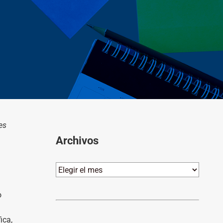
es
Archivos
Archivos
o
ica,