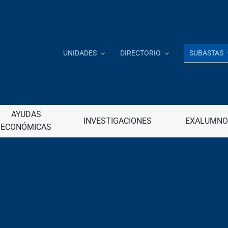
SUBASTAS
UNIDADES
DIRECTORIO
Investigación e Innovación
J
AYUDAS
INVESTIGACIONES
EXALUMNO
ECONÓMICAS
 a distancia
Jardín Botánico
continua (DECEP)
Junta de Apelaciones
raduadas
Junta de Gobierno
nancieros
Junta Universitaria
– Internacional
M
 – Nuevo ingreso