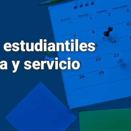
Repositorio de Documentos
S
Sobre UPR
estudiantiles
Subastas de la UPR
a y servicio
T
Tienda verde que te quiero verde
Transformación Institucional
U
Universia