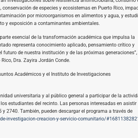
uran investigaciones sobre resistencia antimicrobiana, consumo 
s, conservación de especies y ecosistemas en Puerto Rico, impa
ontaminación por microorganismos en alimentos y agua, y estud
rto y exposición a contaminantes ambientales.
on parte esencial de la transformación académica que impulsa la
ntado representa conocimiento aplicado, pensamiento crítico y
 futuro de nuestra institución y de las próximas generaciones”,
o Rico, Dra. Zayira Jordán Conde.
untos Académicos y el Instituto de Investigaciones
dad universitaria y al público general a participar de la activi
los estudiantes del recinto. Las personas interesadas en asistir
5 y 2740. También, pueden descargar el programa a través de
-de-investigacion-creacion-y-servicio-comunitario/#1681138282