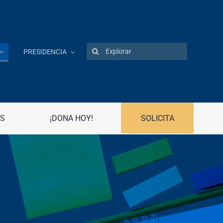
Search
PRESIDENCIA
for:
Patentes
Portal UPR
S
¡DONA HOY!
SOLICITA
Preguntas frecuentes
Propiedad Intelectual
R
Registro Asociaciones Estudiantiles
Radio Universidad
Recursos Humanos