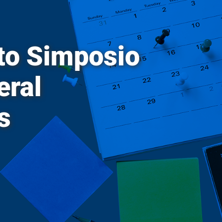
Repositorio de Documentos
S
to Simposio
Sobre UPR
Subastas de la UPR
eral
T
s
Tienda verde que te quiero verde
Transformación Institucional
U
Universia