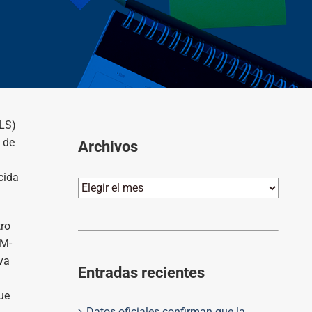
ALS)
 de
Archivos
cida
Archivos
tro
CM-
va
Entradas recientes
ue
Datos oficiales confirman que la