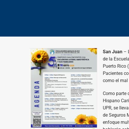
San Juan
– L
de la Escuel
Puerto Rico 
Pacientes co
como el mal 
Como parte d
Hispano Cari
UPR, se llev
de Seguros M
enfoque multi