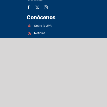
Conócenos
Sobre la UPR
Noticias
Subastas
Request for Proposal (RFP) for UPR
Recovery Projects
Patentes
Propiedades inmuebles
Convocatorias de empleo