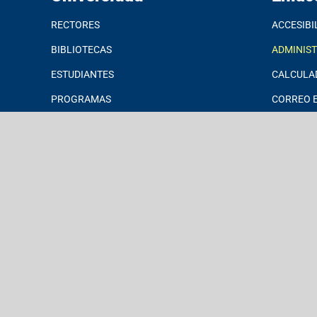
RECTORES
ACCESIBI
BIBLIOTECAS
ADMINIS
ESTUDIANTES
CALCULA
PROGRAMAS
CORREO E
AYUDAS ECONÓMICAS
JARDÍN B
INVESTIGACIONES
MICROSO
DATOS INSTITUCIONALES
MSCHE
EXALUMNOS
POLÍTICA
DE IT
¡DONA HOY!
PORTAL 
SOLICITA
INFORMA
STUDENT
GUIDANCE