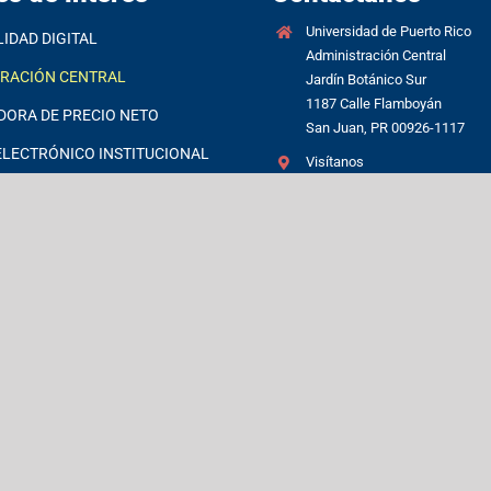
Universidad de Puerto Rico
LIDAD DIGITAL
Administración Central
TRACIÓN CENTRAL
Jardín Botánico Sur
1187 Calle Flamboyán
DORA DE PRECIO NETO
San Juan, PR 00926-1117
LECTRÓNICO INSTITUCIONAL
Visítanos
OTÁNICO
(787) 250-0000
FT 365
Directorio de empleados
S, GUÍAS Y PROCEDIMIENTOS
UPR
CIÓN AL CONSUMIDOR /
 CONSUMER INFORMATION
 FOR RECIPIENTS OF FEDERAL