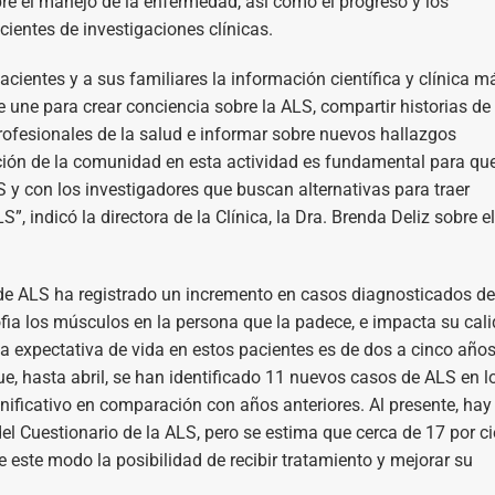
re el manejo de la enfermedad, así como el progreso y los
cientes de investigaciones clínicas.
cientes y a sus familiares la información científica y clínica m
ne para crear conciencia sobre la ALS, compartir historias de 
rofesionales de la salud e informar sobre nuevos hallazgos
pación de la comunidad en esta actividad es fundamental para qu
y con los investigadores que buscan alternativas para traer
”, indicó la directora de la Clínica, la Dra. Brenda Deliz sobre el
ia de ALS ha registrado un incremento en casos diagnosticados de
fia los músculos en la persona que la padece, e impacta su cal
La expectativa de vida en estos pacientes es de dos a cinco año
ue, hasta abril, se han identificado 11 nuevos casos de ALS en l
gnificativo en comparación con años anteriores. Al presente, hay
el Cuestionario de la ALS, pero se estima que cerca de 17 por c
 este modo la posibilidad de recibir tratamiento y mejorar su