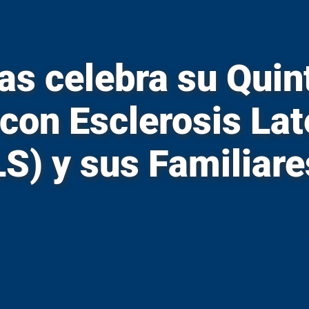
Microsoft 365
 – Readmisión
Moodle
 – Transferencias
MSCHE
as celebra su Quin
 – Traslados
N
con Esclerosis Lat
Noticias
O
S) y sus Familiare
Oferta Académica
P
Presidente
tura
Plan Estratégico
 propiedades inmuebles