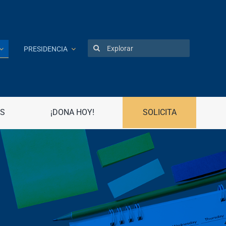
Search
PRESIDENCIA
for:
Patentes
Portal UPR
S
¡DONA HOY!
SOLICITA
Preguntas frecuentes
Propiedad Intelectual
R
Registro Asociaciones Estudiantiles
Radio Universidad
Recursos Humanos