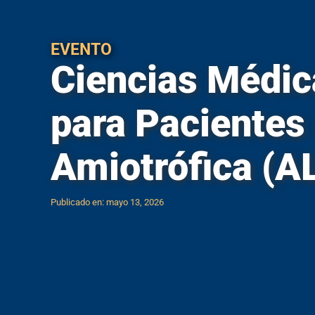
C
Mayagüez
Estudiante
Calculadora de IGS
Ponce
Estudiante
EVENTO
Calculadora de precio neto
Ciencias Médic
Río Piedras
Estudiante
Calidad de Vida
Utuado
Eventos
para Pacientes 
Códigos escuelas superiores PR
Exalumnos
Correo electrónico institucional
Amiotrófica (AL
H
D
Help Desk
Datos Institucionales
Publicado en: mayo 13, 2026
I
Directorio de ayuda técnica
Infraestruc
Directorio de empleados
Inventario