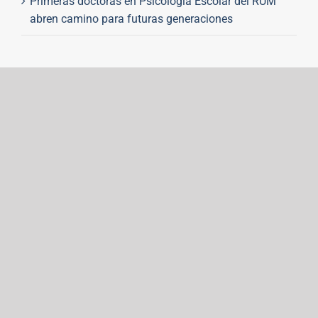
Primeras doctoras en Psicología Escolar del RUM
abren camino para futuras generaciones
Noticias antes de agosto 2023
Universidad
RECTORES
BIBLIOTECAS