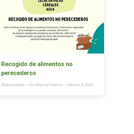
Recogido de alimentos no
perecederos
Slide portada
Por
Neymari Ramos
febrero 4, 2025