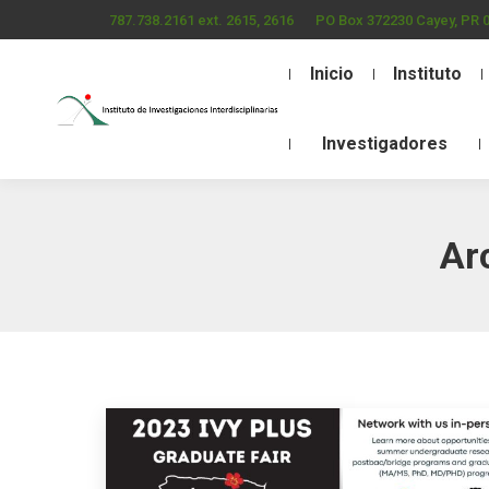
787.738.2161 ext. 2615, 2616
PO Box 372230 Cayey, PR 
Inicio
Instituto
Investigadores
Ar