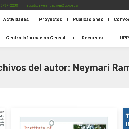
00737-2230
instituto.investigacion@upr.edu
Actividades
Proyectos
Publicaciones
Convoc
Centro Información Censal
Recursos
UPR
chivos del autor:
Neymari Ra