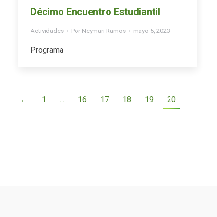
Décimo Encuentro Estudiantil
Actividades
Por
Neymari Ramos
mayo 5, 2023
Programa
←
1
…
16
17
18
19
20