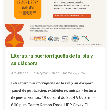
Literatura puertorriqueña de la isla y
su diáspora
Actividades
Por
Neymari Ramos
marzo 27, 2024
𝐋𝐢𝐭𝐞𝐫𝐚𝐭𝐮𝐫𝐚 𝐩𝐮𝐞𝐫𝐭𝐨𝐫𝐫𝐢𝐪𝐮𝐞𝐧̃𝐚 𝐝𝐞 𝐥𝐚 𝐢𝐬𝐥𝐚 𝐲 𝐬𝐮 𝐝𝐢𝐚́𝐬𝐩𝐨𝐫𝐚:
𝐩𝐚𝐧𝐞𝐥 𝐝𝐞 𝐩𝐮𝐛𝐥𝐢𝐜𝐚𝐜𝐢𝐨́𝐧, 𝐞𝐱𝐡𝐢𝐛𝐢𝐝𝐨𝐫𝐞𝐬, 𝐦𝐮́𝐬𝐢𝐜𝐚 𝐲 𝐥𝐞𝐜𝐭𝐮𝐫𝐚
𝐝𝐞 𝐩𝐨𝐞𝐬𝐢́𝐚 viernes, 19 de abril de 2024 9:00 a. m. –
8:00 p. m. Teatro Ramón Frade, UPR Cayey El