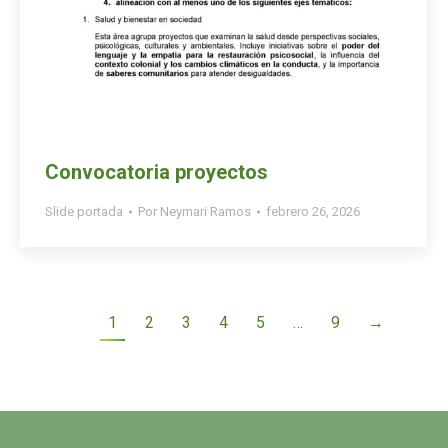
Convocatoria proyectos
Slide portada
Por
Neymari Ramos
febrero 26, 2026
1
2
3
4
5
…
9
→