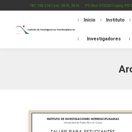
787.738.2161 ext. 2615, 2616
PO Box 372230 Cayey, PR 
Inicio
Instituto
Investigadores
Ar