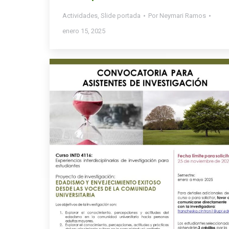
Actividades
,
Slide portada
Por
Neymari Ramos
enero 15, 2025