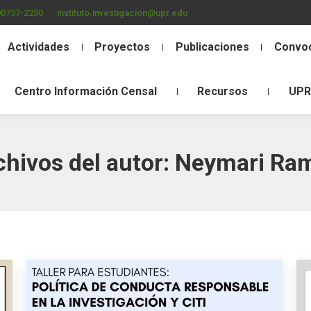
00737-2230
instituto.investigacion@upr.edu
Actividades
Proyectos
Publicaciones
Convoc
Centro Información Censal
Recursos
UPR
chivos del autor:
Neymari Ra