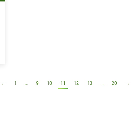
←
1
…
9
10
11
12
13
…
20
→