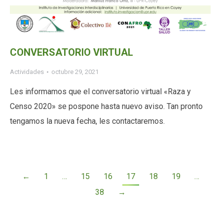
CONVERSATORIO VIRTUAL
Actividades
octubre 29, 2021
Les informamos que el conversatorio virtual «Raza y
Censo 2020» se pospone hasta nuevo aviso. Tan pronto
tengamos la nueva fecha, les contactaremos.
←
1
…
15
16
17
18
19
…
38
→