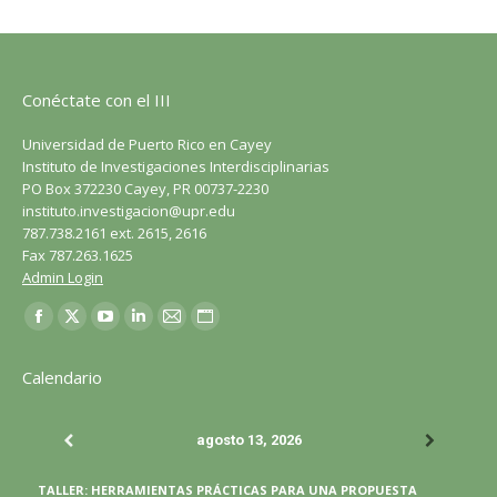
Conéctate con el III
Universidad de Puerto Rico en Cayey
Instituto de Investigaciones Interdisciplinarias
PO Box 372230 Cayey, PR 00737-2230
instituto.investigacion@upr.edu
787.738.2161 ext. 2615, 2616
Fax 787.263.1625
Admin Login
Encuéntranos en:
Facebook
X
YouTube
LinkedIn
Correo
Sitio
página
página
página
página
página
web
Calendario
se
se
se
se
se
página
abre
abre
abre
abre
abre
se
agosto 13, 2026
en
en
en
en
en
abre
una
una
una
una
una
en
TALLER: HERRAMIENTAS PRÁCTICAS PARA UNA PROPUESTA