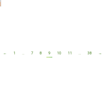
←
1
…
7
8
9
10
11
…
38
→
rio
El Instituto en Twitter