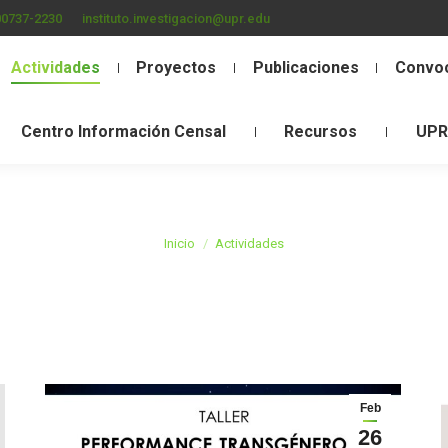
00737-2230
instituto.investigacion@upr.edu
Actividades
Proyectos
Publicaciones
Convoc
Centro Información Censal
Recursos
UPR
Estás aquí:
Inicio
Actividades
Feb
26