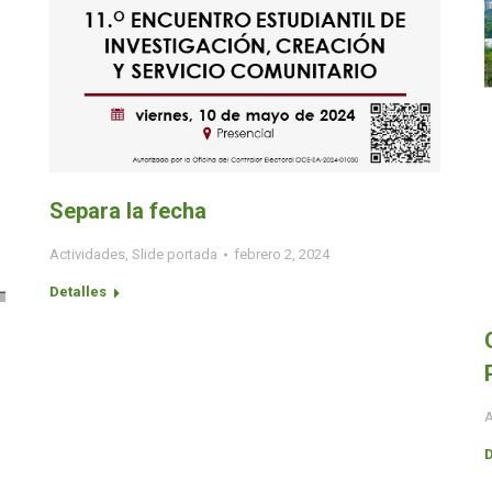
Separa la fecha
Actividades
,
Slide portada
febrero 2, 2024
Detalles
A
D