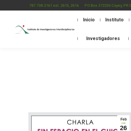
787.738.2161 ext. 2615, 2616
PO Box 372230 Cayey, PR 
Inicio
Instituto
Investigadores
Feb
26