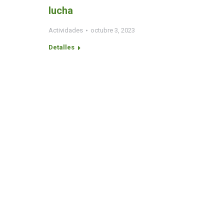
lucha
Actividades
octubre 3, 2023
Detalles
Conéctate con el III
Calenda
Universidad de Puerto Rico en Cayey
Instituto de Investigaciones
Interdisciplinarias