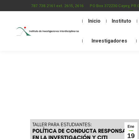
787.738.2161 ext. 2615, 2616
PO Box 372230 Cayey, PR 
Inicio
Instituto
Investigadores
Ene
19