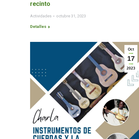
recinto
Actividades
octubre 31, 2023
Detalles
Oct
17
2023