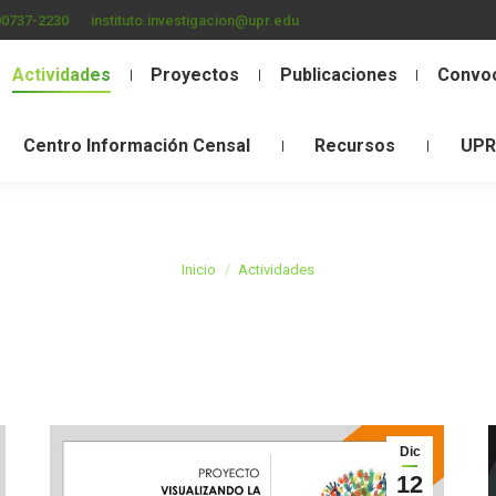
00737-2230
instituto.investigacion@upr.edu
Actividades
Proyectos
Publicaciones
Convoc
Centro Información Censal
Recursos
UPR
Estás aquí:
Inicio
Actividades
Dic
12