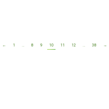
←
1
…
8
9
10
11
12
…
38
→
rio
El Instituto en Twitter
Tweets by III_UPRCayey
agosto 13, 2026