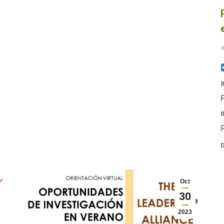
A
i
i
D
Oct
30
2023