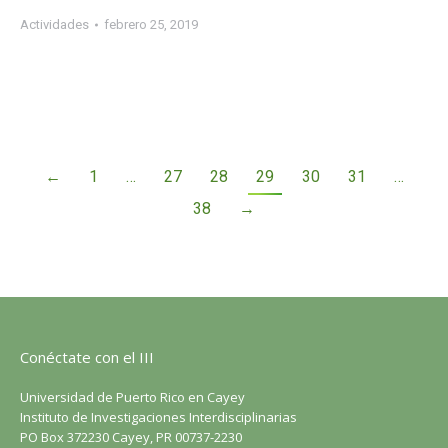
Actividades
febrero 25, 2019
←
1
…
27
28
29
30
31
…
38
→
Conéctate con el III
Universidad de Puerto Rico en Cayey
Instituto de Investigaciones Interdisciplinarias
PO Box 372230 Cayey, PR 00737-2230