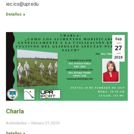
iec.ics@upr.edu
Detalles
Feb
27
2019
Charla
Actividades
febrero 27, 2019
Detalles