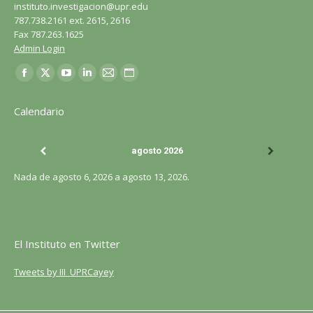
instituto.investigacion@upr.edu
787.738.2161 ext. 2615, 2616
Fax 787.263.1625
Admin Login
Encuéntranos en:
Facebook
X
YouTube
LinkedIn
Correo
Sitio
página
página
página
página
página
web
Calendario
se
se
se
se
se
página
abre
abre
abre
abre
abre
se
agosto 2026
en
en
en
en
en
abre
una
una
una
una
una
en
Nada de agosto 6, 2026 a agosto 13, 2026.
ventana
ventana
ventana
ventana
ventana
una
nueva
nueva
nueva
nueva
nueva
ventana
nueva
El Instituto en Twitter
Tweets by III_UPRCayey