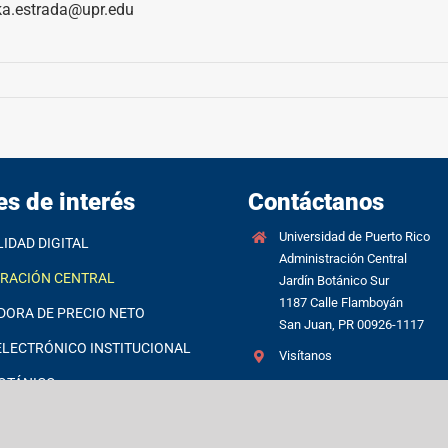
lka.estrada@upr.edu
es de interés
Contáctanos
Universidad de Puerto Rico
LIDAD DIGITAL
Administración Central
TRACIÓN CENTRAL
Jardín Botánico Sur
1187 Calle Flamboyán
DORA DE PRECIO NETO
San Juan, PR 00926-1117
LECTRÓNICO INSTITUCIONAL
Visítanos
OTÁNICO
(787) 250-0000
FT 365
Directorio de empleados