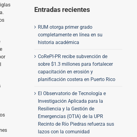
iglas
Entradas recientes
ra.
os
RUM otorga primer grado
completamente en línea en su
e
historia académica
e
CoRePI-PR recibe subvención de
por
sobre $1.3 millones para fortalecer
l
capacitación en erosión y
planificación costera en Puerto Rico
s
El Observatorio de Tecnología e
Investigación Aplicada para la
Resiliencia y la Gestión de
ios
Emergencias (OTIA) de la UPR
Recinto de Río Piedras refuerza sus
ones
lazos con la comunidad