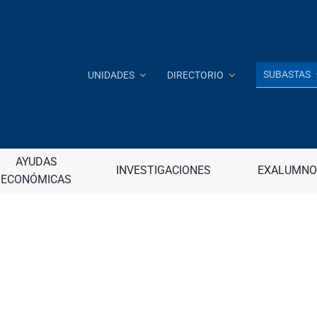
SUBASTAS
UNIDADES
DIRECTORIO
Investigación e Innovación
J
AYUDAS
INVESTIGACIONES
EXALUMNO
ECONÓMICAS
 a distancia
Jardín Botánico
continua (DECEP)
Junta de Apelaciones
raduadas
Junta de Gobierno
nancieros
Junta Universitaria
– Internacional
M
 – Nuevo ingreso