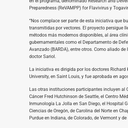
en el programa, denominado Research and Devel
Preparedness (ReVAMPP) for Flavivirus y Togavi
“Nos complace ser parte de esta iniciativa que b
transmitidas por vectores. El proyecto persigue ll
métodos más modernos disponibles, al área clíni
gubernamentales como el Departamento de Defens
Avanzado (BARDA), entre otros. Como aliado de l
doctor Sariol.
La iniciativa es dirigida por los doctores Richa
University, en Saint Louis, y fue aprobada en ago
Las otras instituciones participantes incluyen al
Cáncer Fred Hutchinson de Seattle, el Centro Médic
Inmunología La Jolla en San Diego, el Hospital G
Ciencias de Oregón, de Carolina del Norte en Chap
Purdue en Indiana, de Colorado, de Vermont y de S