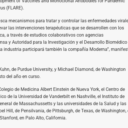
opment of Vaccines and Monoclonal Antibodies for Pandemic
rus (FLARE).
usca mecanismos para tratar y controlar las enfermedades viral
evar las intervenciones terapéuticas que se desarrollen con los
ca, a través de estudios colaborativos con agencias
a y Autoridad para la Investigación y el Desarrollo Biomédico
a industria participará también la compañía Moderna”, manifest
rd Kuhn, de Purdue University, y Michael Diamond, de Washington
sto del año en curso.
 Colegio de Medicina Albert Einstein de Nueva York, el Centro de
o de la Universidad de Vanderbilt en Nashville, el Instituto de
eneral de Massachussetts y las universidades de la Salud y las
el Hill, de Pensilvania, de Pittsburgh, de Texas, de Washington,
tanford, en Palo Alto, California.