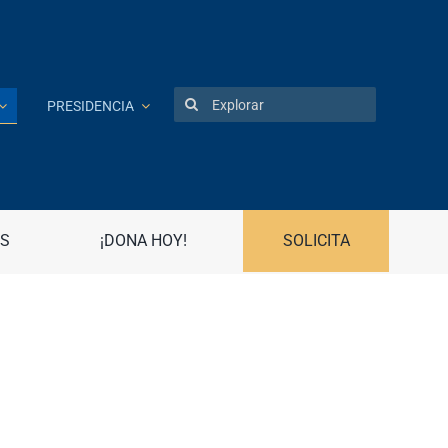
Search
PRESIDENCIA
for:
Patentes
Portal UPR
S
¡DONA HOY!
SOLICITA
Preguntas frecuentes
Propiedad Intelectual
R
Registro Asociaciones Estudiantiles
Radio Universidad
Recursos Humanos