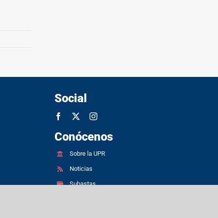
Social
Conócenos
Sobre la UPR
Noticias
Subastas
Request for Proposal (RFP) for UPR
Recovery Projects