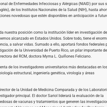
onal de Enfermedades Infecciosas y Alérgicas (NIAID) por sus s
nglés), de los Institutos Nacionales de la Salud (NIH), hasta aho
enciones novedosas que estén disponibles en anticipación a futur
da nuestra posición como la institución líder en investigación d
e hemos alcanzado en Estados Unidos. Sobre todo, tiene el enorm
iencia, a salvar vidas. Sumado a ello, aportará fondos federales 
gación de la Universidad de Puerto Rico, un pilar importante de
a rectora del RCM, doctora Myrna L. Quiñones Feliciano.
renta de los investigadores universitarios más destacadas en lo
ología estructural, ingeniería genética, virología y áreas
 director de la Unidad de Medicina Comparada y de los Laborator
tigador principal. El doctor Sariol liderará la evaluación de la
vedosas de vacunas y tratamientos que generen las investigaci