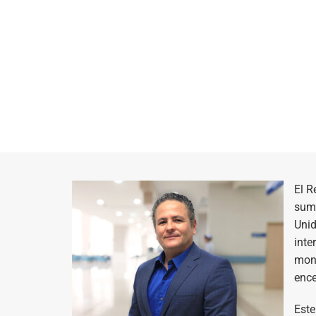
El R
suma
Unid
inte
mono
ence
Este