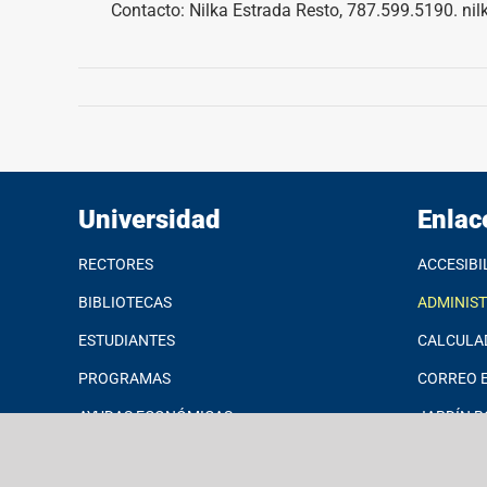
Contacto: Nilka Estrada Resto, 787.599.5190. ni
Universidad
Enlac
RECTORES
ACCESIBI
BIBLIOTECAS
ADMINIS
ESTUDIANTES
CALCULA
PROGRAMAS
CORREO E
AYUDAS ECONÓMICAS
JARDÍN B
INVESTIGACIONES
MICROSO