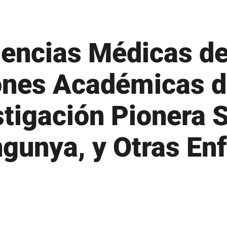
Microsoft 365
 – Readmisión
Moodle
 – Transferencias
iencias Médicas d
MSCHE
 – Traslados
N
iones Académicas 
Noticias
tigación Pionera S
O
Oferta Académica
gunya, y Otras E
P
Presidente
tura
Plan Estratégico
 propiedades inmuebles