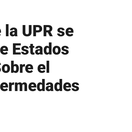
Repositorio de Documentos
S
e la UPR se
Sobre UPR
de Estados
Subastas de la UPR
T
obre el
Tienda verde que te quiero verde
nfermedades
Transformación Institucional
U
Universia