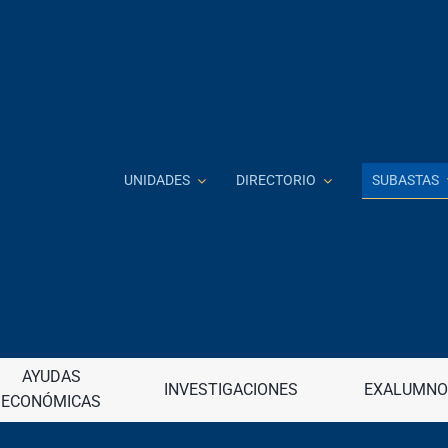
SUBASTAS
UNIDADES
DIRECTORIO
Investigación e Innovación
J
 a distancia
Jardín Botánico
continua (DECEP)
AYUDAS
Junta de Apelaciones
INVESTIGACIONES
EXALUMNO
ECONÓMICAS
raduadas
Junta de Gobierno
nancieros