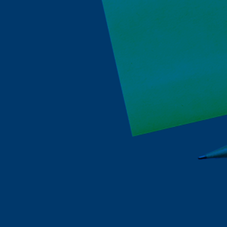
Radio Universidad
Recursos Humanos
Repositorio de Documentos
S
Sobre UPR
Subastas de la UPR
T
Tienda verde que te quiero verde
Transformación Institucional
U
Universia