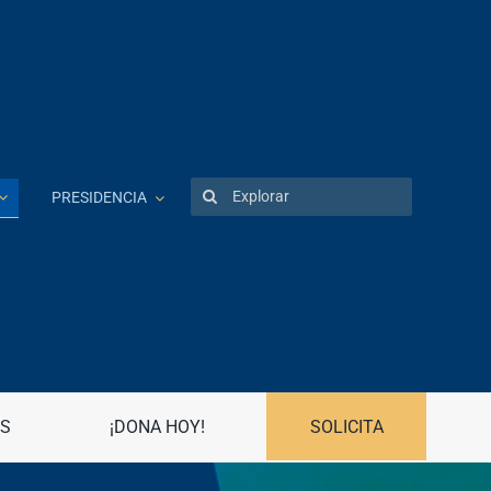
Search
PRESIDENCIA
for:
Patentes
Portal UPR
Preguntas frecuentes
Propiedad Intelectual
S
¡DONA HOY!
SOLICITA
R
Registro Asociaciones Estudiantiles