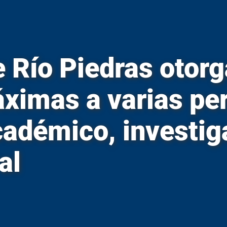
Plan Estratégico
 propiedades inmuebles
 Río Piedras otorg
áximas a varias pe
adémico, investiga
al