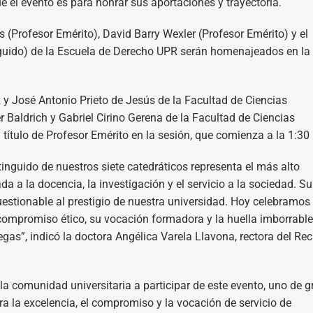
ue el evento es para honrar sus aportaciones y trayectoria.
 (Profesor Emérito), David Barry Wexler (Profesor Emérito) y el
nguido) de la Escuela de Derecho UPR serán homenajeados en la
z y José Antonio Prieto de Jesús de la Facultad de Ciencias
 Baldrich y Gabriel Cirino Gerena de la Facultad de Ciencias
título de Profesor Emérito en la sesión, que comienza a la 1:30
tinguido de nuestros siete catedráticos representa el más alto
a a la docencia, la investigación y el servicio a la sociedad. Su
stionable al prestigio de nuestra universidad. Hoy celebramos
 compromiso ético, su vocación formadora y la huella imborrabl
gas”, indicó la doctora Angélica Varela Llavona, rectora del Rec
 la comunidad universitaria a participar de este evento, uno de g
ra la excelencia, el compromiso y la vocación de servicio de