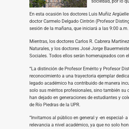
sociedad, por lo q
En esta ocasión los doctores Luis Muñiz Argüelles
doctor Carmelo Delgado Cintrón (Profesor Disti
sesión de la mañana, que iniciará a las 9:00 a.m.
Mientras, los doctores Carlos R. Cabrera Martíne
Naturales, y los doctores José Jorge Bauermeister
Sociales. Todos ellos serán homenajeados con el 
“La distinción de Profesor Emérito y Profesor Dis
reconocimiento a una trayectoria ejemplar dedicad
legado académico ha contribuido de manera incue
solo sus méritos profesionales, sino también su
han dejado en generaciones de estudiantes y cole
de Río Piedras de la UPR.
“Invitamos al público en general y -en especial- a
relevancia a nivel académico, ya que no solo hon