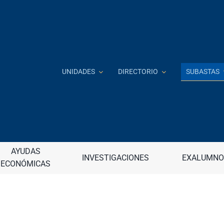
SUBASTAS
UNIDADES
DIRECTORIO
Investigación e Innovación
J
 a distancia
AYUDAS
Jardín Botánico
INVESTIGACIONES
EXALUMNO
ECONÓMICAS
continua (DECEP)
Junta de Apelaciones
raduadas
Junta de Gobierno
nancieros
Junta Universitaria
– Internacional