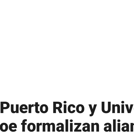
M
 – Nuevo ingreso
Microsoft 365
 – Readmisión
Moodle
 – Transferencias
MSCHE
 – Traslados
N
Noticias
O
Oferta Académica
P
Puerto Rico y Univ
Presidente
tura
oe formalizan alia
Plan Estratégico
 propiedades inmuebles