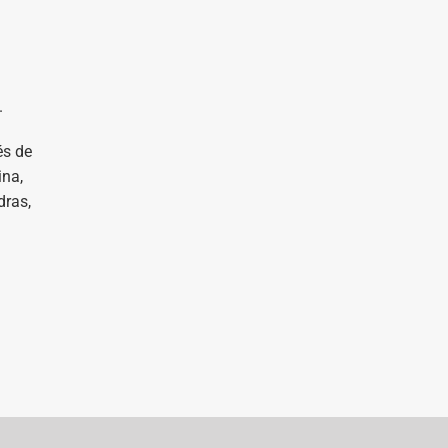
.
és de
ina,
ras,