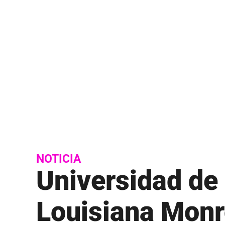
Bibliotecas
Humacao
Estudiante
C
Mayagüez
Estudiante
Calculadora de IGS
Ponce
Estudiante
Calculadora de precio neto
Río Piedras
Estudiante
Calidad de Vida
Utuado
Eventos
Códigos escuelas superiores PR
Exalumnos
Correo electrónico institucional
H
D
Help Desk
NOTICIA
Datos Institucionales
Universidad de 
I
Directorio de ayuda técnica
Infraestruc
Louisiana Monr
Directorio de empleados
Inventario