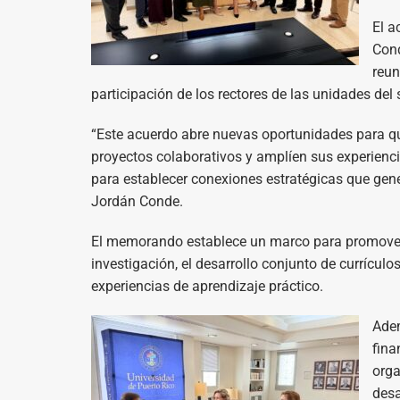
El a
Cond
reun
participación de los rectores de las unidades del 
“Este acuerdo abre nuevas oportunidades para qu
proyectos colaborativos y amplíen sus experien
para establecer conexiones estratégicas que gene
Jordán Conde.
El memorando establece un marco para promover l
investigación, el desarrollo conjunto de currícul
experiencias de aprendizaje práctico.
Adem
fina
orga
desa