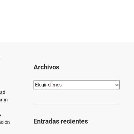
o
Archivos
Archivos
dad
aron
y
Entradas recientes
ación