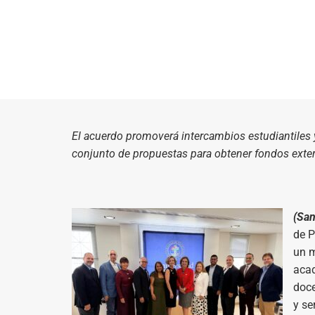
El acuerdo promoverá intercambios estudiantiles y
conjunto de propuestas para obtener fondos exte
(San
de P
un m
acad
doce
y se