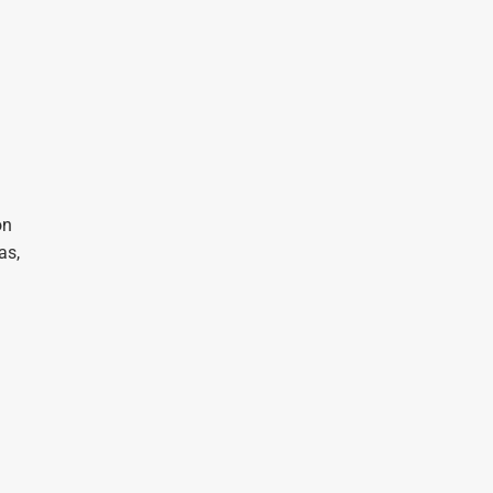
on
as,