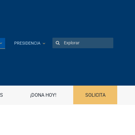
Search
PRESIDENCIA
for:
Patentes
Portal UPR
Preguntas frecuentes
S
¡DONA HOY!
SOLICITA
Propiedad Intelectual
R
Registro Asociaciones Estudiantiles
Radio Universidad