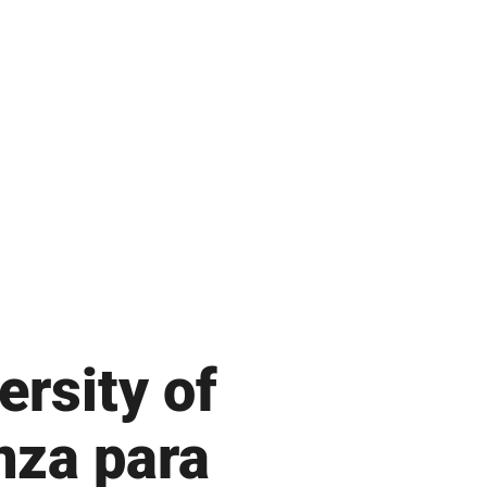
Recursos Humanos
Repositorio de Documentos
S
Sobre UPR
Subastas de la UPR
T
Tienda verde que te quiero verde
Transformación Institucional
ersity of
U
nza para
Universia