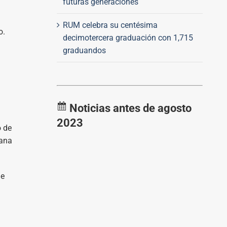
futuras generaciones
RUM celebra su centésima
o.
decimotercera graduación con 1,715
graduandos
Noticias antes de agosto
2023
o de
iana
de