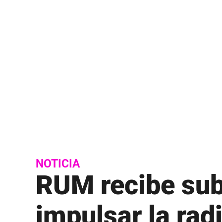
Bibliotecas
Humacao
Estudiante
C
Mayagüez
Estudiante
Calculadora de IGS
Ponce
Estudiante
Calculadora de precio neto
Río Piedras
Estudiante
Calidad de Vida
Utuado
Eventos
Códigos escuelas superiores PR
Exalumnos
Correo electrónico institucional
H
D
Help Desk
Datos Institucionales
NOTICIA
I
RUM recibe sub
Directorio de ayuda técnica
Infraestruc
Directorio de empleados
impulsar la rad
Inventario