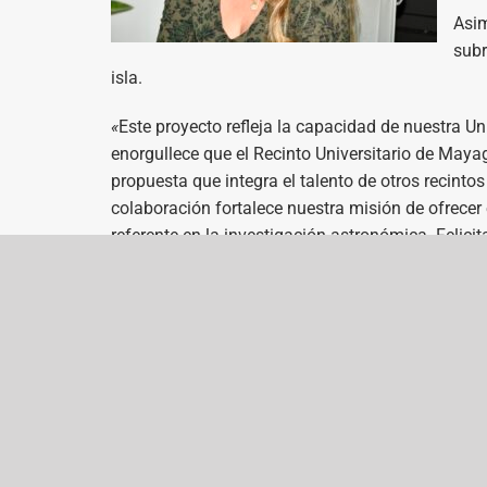
Asim
subr
isla.
«
Este proyecto refleja la capacidad de nuestra Uni
enorgullece que el Recinto Universitario de Mayag
propuesta que integra el talento de otros recinto
colaboración fortalece nuestra misión de ofrece
referente en la investigación astronómica. Felici
paso hacia la innovación y la excelencia», expre
Universidad
Enlac