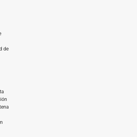
e
d de
ta
ción
ntena
ón