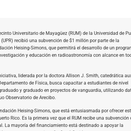
ecinto Universitario de Mayagüez (RUM) de la Universidad de Pu
 (UPR) recibió una subvención de $1 millón por parte de la
ación Heising-Simons, que permitirá el desarrollo de un progr
nvestigación y educación en radioastronomía con alcance en to
niciativa, liderada por la doctora Allison J. Smith, catedrática aux
Departamento de Física, busca capacitar a estudiantes de nivel
raduado y graduado en proyectos de vanguardia, utilizando da
uo Observatorio de Arecibo.
ndación Heising-Simons, que está entusiasmada por ofrecer es
uerto Rico. Es la primera vez que el RUM recibe una subvención 
al. La mayoría del financiamiento está destinado a apoyar la