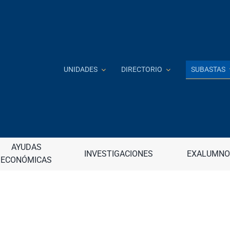
SUBASTAS
UNIDADES
DIRECTORIO
Investigación e Innovación
J
 a distancia
AYUDAS
Jardín Botánico
INVESTIGACIONES
EXALUMNO
ECONÓMICAS
continua (DECEP)
Junta de Apelaciones
raduadas
Junta de Gobierno
nancieros
Junta Universitaria
– Internacional