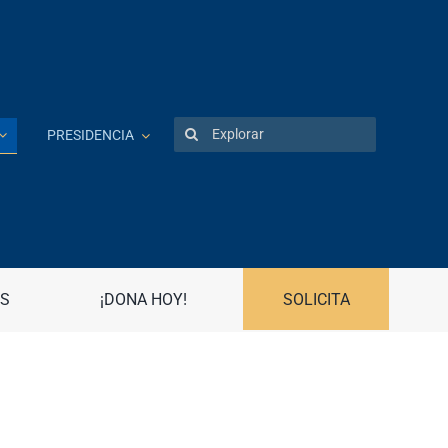
Search
PRESIDENCIA
for:
Patentes
Portal UPR
Preguntas frecuentes
S
¡DONA HOY!
SOLICITA
Propiedad Intelectual
R
Registro Asociaciones Estudiantiles
Radio Universidad