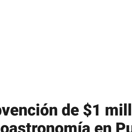
M
 – Nuevo ingreso
Microsoft 365
 – Readmisión
Moodle
 – Transferencias
MSCHE
 – Traslados
N
Noticias
O
Oferta Académica
P
vención de $1 mill
Presidente
tura
Plan Estratégico
ioastronomía en P
 propiedades inmuebles