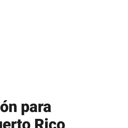
Recursos Humanos
Repositorio de Documentos
S
Sobre UPR
Subastas de la UPR
T
Tienda verde que te quiero verde
Transformación Institucional
U
ón para
Universia
uerto Rico