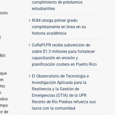
cumplimiento de préstamos
estudiantiles
torio
RUM otorga primer grado
completamente en línea en su
historia académica
í
CoRePI-PR recibe subvención de
sobre $1.3 millones para fortalecer
ijo
capacitación en erosión y
planificación costera en Puerto Rico
 que
El Observatorio de Tecnología e
 en
Investigación Aplicada para la
rto
Resiliencia y la Gestión de
o
Emergencias (OTIA) de la UPR
tados
Recinto de Río Piedras refuerza sus
campo
lazos con la comunidad
or de