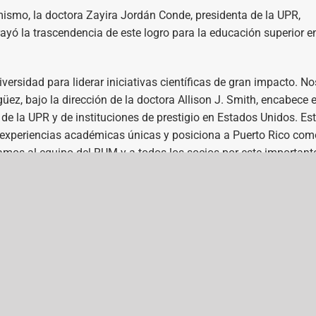
ismo, la doctora Zayira Jordán Conde, presidenta de la UPR,
ayó la trascendencia de este logro para la educación superior en
versidad para liderar iniciativas científicas de gran impacto. No
üez, bajo la dirección de la doctora Allison J. Smith, encabece 
s de la UPR y de instituciones de prestigio en Estados Unidos. Es
r experiencias académicas únicas y posiciona a Puerto Rico com
tamos al equipo del RUM y a todos los socios por este important
só Jordán Conde.
es de interés
Contáctanos