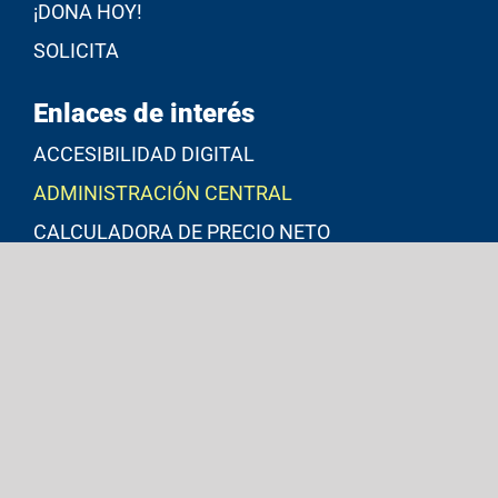
¡DONA HOY!
SOLICITA
Enlaces de interés
ACCESIBILIDAD DIGITAL
ADMINISTRACIÓN CENTRAL
CALCULADORA DE PRECIO NETO
CORREO ELECTRÓNICO INSTITUCIONAL
JARDÍN BOTÁNICO
MICROSOFT 365
MSCHE
POLÍTICAS, GUÍAS Y PROCEDIMIENTOS DE IT
PORTAL UPR