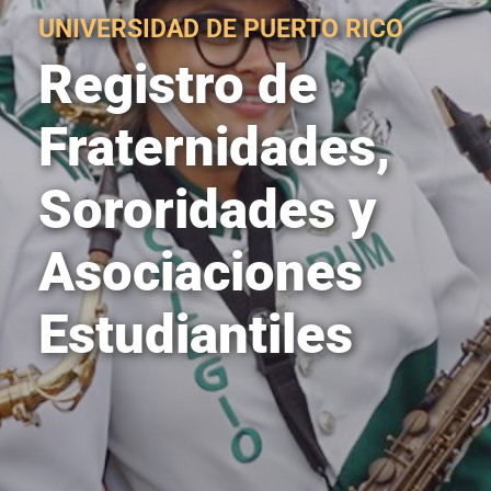
UNIVERSIDAD DE PUERTO RICO
Registro de
Fraternidades,
Sororidades y
Asociaciones
Estudiantiles