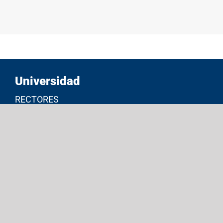
Universidad
RECTORES
BIBLIOTECAS
ESTUDIANTES
PROGRAMAS
AYUDAS ECONÓMICAS
INVESTIGACIONES
DATOS INSTITUCIONALES
EXALUMNOS