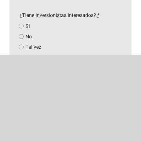
¿Tiene inversionistas interesados?
*
Si
No
Tal vez
Otro
¿Divulgó su invento o idea?
*
Redes sociales
Periódicos
Presentación al público
Competencia
Simposio