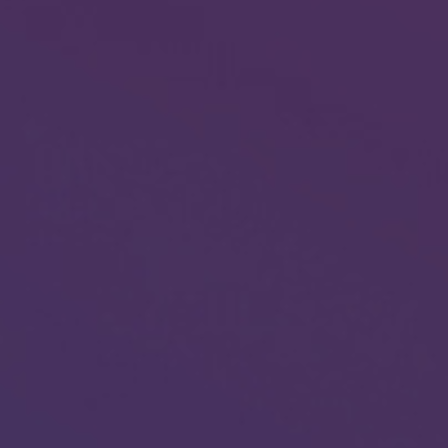
¡DONA HOY!
SOLICITA