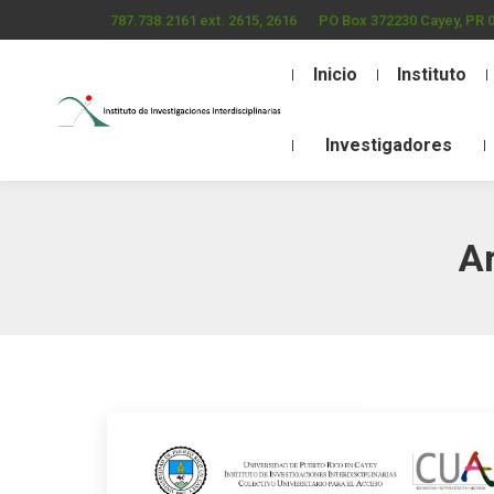
787.738.2161 ext. 2615, 2616
PO Box 372230 Cayey, PR 
Inicio
Instituto
Investigadores
Ar