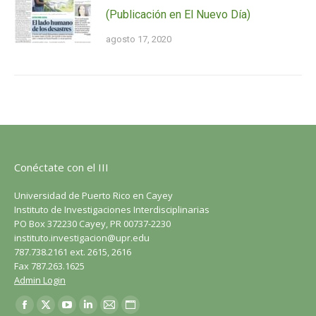
(Publicación en El Nuevo Día)
agosto 17, 2020
Conéctate con el III
Universidad de Puerto Rico en Cayey
Instituto de Investigaciones Interdisciplinarias
PO Box 372230 Cayey, PR 00737-2230
instituto.investigacion@upr.edu
787.738.2161 ext. 2615, 2616
Fax 787.263.1625
Admin Login
Encuéntranos en:
Facebook
X
YouTube
LinkedIn
Correo
Sitio