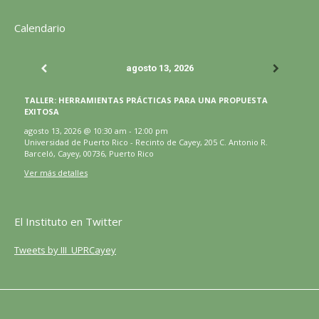
página
página
página
página
página
web
Calendario
se
se
se
se
se
página
abre
abre
abre
abre
abre
se
agosto 13, 2026
en
en
en
en
en
abre
una
una
una
una
una
en
TALLER: HERRAMIENTAS PRÁCTICAS PARA UNA PROPUESTA
ventana
ventana
ventana
ventana
ventana
una
EXITOSA
nueva
nueva
nueva
nueva
nueva
ventana
agosto 13, 2026
@
10:30 am
-
12:00 pm
Universidad de Puerto Rico - Recinto de Cayey, 205 C. Antonio R.
nueva
Barceló, Cayey, 00736, Puerto Rico
Ver más detalles
El Instituto en Twitter
Tweets by III_UPRCayey