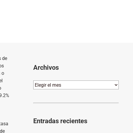
s de
os
Archivos
 o
el
Archivos
o
39.2%
Entradas recientes
tasa
 de