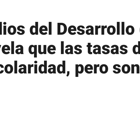
Microsoft 365
 – Readmisión
Moodle
 – Transferencias
ios del Desarrollo
MSCHE
 – Traslados
N
vela que las tasas 
Noticias
colaridad, pero so
O
Oferta Académica
P
Presidente
tura
Plan Estratégico
 propiedades inmuebles