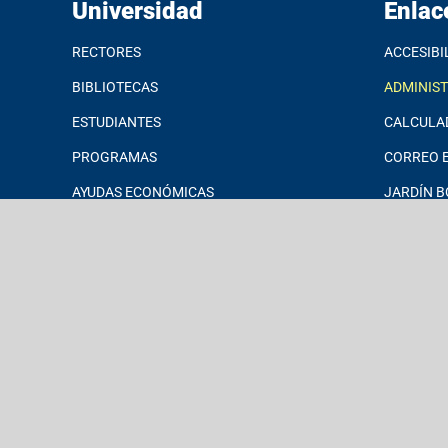
Universidad
Enlac
RECTORES
ACCESIBI
BIBLIOTECAS
ADMINIS
ESTUDIANTES
CALCULA
PROGRAMAS
CORREO E
AYUDAS ECONÓMICAS
JARDÍN B
INVESTIGACIONES
MICROSO
DATOS INSTITUCIONALES
MSCHE
EXALUMNOS
POLÍTICA
DE IT
¡DONA HOY!
PORTAL 
SOLICITA
INFORMA
STUDENT