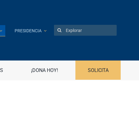
Search
PRESIDENCIA
for:
Patentes
Portal UPR
S
¡DONA HOY!
SOLICITA
Preguntas frecuentes
Propiedad Intelectual
R
Registro Asociaciones Estudiantiles
Radio Universidad
Recursos Humanos