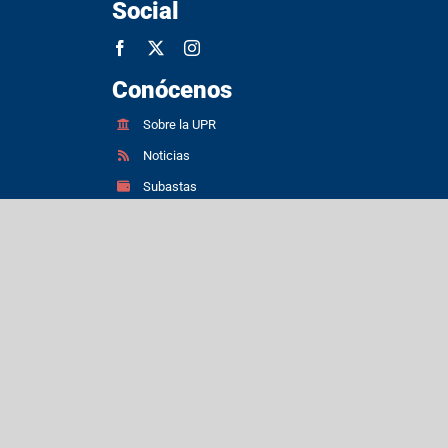
Social
Conócenos
Sobre la UPR
Noticias
Subastas
Request for Proposal (RFP) for UPR
Recovery Projects
Patentes
Propiedades inmuebles
Convocatorias de empleo