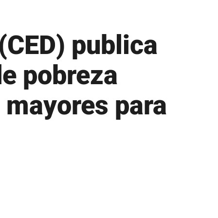
Repositorio de Documentos
 (CED) publica
S
Sobre UPR
de pobreza
Subastas de la UPR
T
n mayores para
Tienda verde que te quiero verde
Transformación Institucional
U
Universia