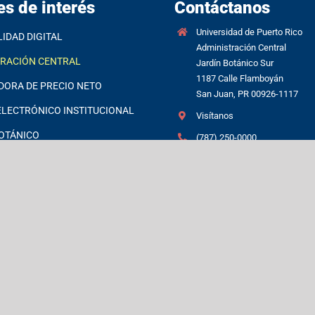
es de interés
Contáctanos
Universidad de Puerto Rico
LIDAD DIGITAL
Administración Central
TRACIÓN CENTRAL
Jardín Botánico Sur
1187 Calle Flamboyán
DORA DE PRECIO NETO
San Juan, PR 00926-1117
LECTRÓNICO INSTITUCIONAL
Visítanos
OTÁNICO
(787) 250-0000
FT 365
Directorio de empleados
S, GUÍAS Y PROCEDIMIENTOS
UPR
CIÓN AL CONSUMIDOR /
 CONSUMER INFORMATION