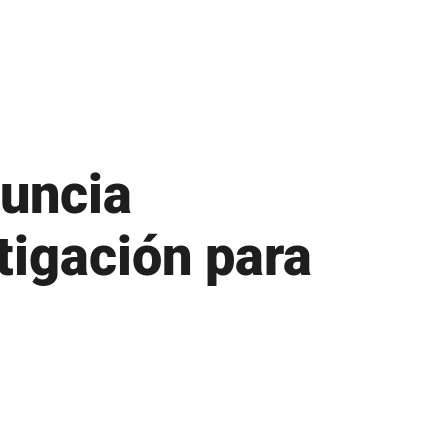
Recursos Humanos
Repositorio de Documentos
S
Sobre UPR
Subastas de la UPR
uncia
T
tigación para
Tienda verde que te quiero verde
Transformación Institucional
U
Universia