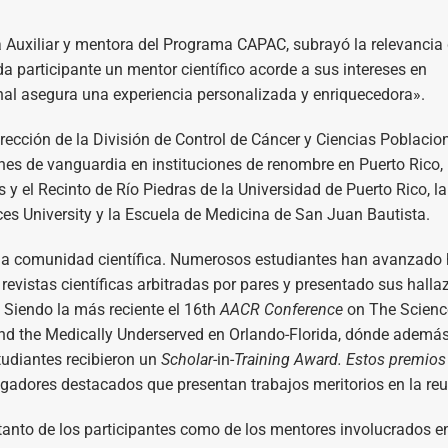
a Auxiliar y mentora del Programa CAPAC, subrayó la relevancia 
a participante un mentor científico acorde a sus intereses en
onal asegura una experiencia personalizada y enriquecedora».
rección de la División de Control de Cáncer y Ciencias Poblacio
nes de vanguardia en instituciones de renombre en Puerto Rico,
y el Recinto de Río Piedras de la Universidad de Puerto Rico, la
ces University y la Escuela de Medicina de San Juan Bautista.
la comunidad científica. Numerosos estudiantes han avanzado 
 revistas científicas arbitradas por pares y presentado sus hall
. Siendo la más reciente el 16th
AACR Conference
on The Scienc
and the Medically Underserved en Orlando-Florida, dónde ademá
tudiantes recibieron un
Scholar
-in-
Training Award. Estos premio
gadores destacados que presentan trabajos meritorios en la reu
anto de los participantes como de los mentores involucrados en