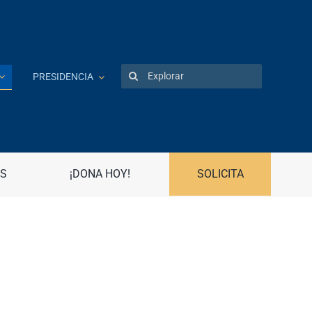
Search
PRESIDENCIA
for:
Patentes
Portal UPR
S
¡DONA HOY!
SOLICITA
Preguntas frecuentes
Propiedad Intelectual
R
Registro Asociaciones Estudiantiles
Radio Universidad