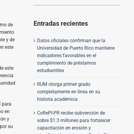
Entradas recientes
como de
amiento
le y de
Datos oficiales confirman que la
en este
Universidad de Puerto Rico mantiene
indicadores favorables en el
cumplimiento de préstamos
de este
estudiantiles
erencia
munidad
RUM otorga primer grado
completamente en línea en su
historia académica
C para
bo en
CoRePI-PR recibe subvención de
ión y
sobre $1.3 millones para fortalecer
por su
capacitación en erosión y