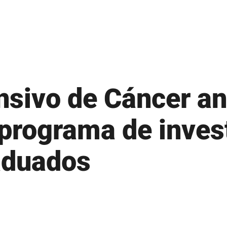
 – Nuevo ingreso
Microsoft 365
 – Readmisión
Moodle
 – Transferencias
MSCHE
 – Traslados
N
sivo de Cáncer an
Noticias
O
 programa de inves
Oferta Académica
aduados
P
Presidente
tura
Plan Estratégico
 propiedades inmuebles