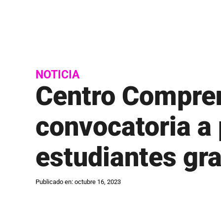
Estudiante
C
Mayagüez
Estudiante
Calculadora de IGS
Ponce
Estudiante
Calculadora de precio neto
Río Piedras
Estudiante
Calidad de Vida
Utuado
NOTICIA
Eventos
Centro Compren
Códigos escuelas superiores PR
Exalumnos
Correo electrónico institucional
H
convocatoria a
D
Help Desk
Datos Institucionales
estudiantes gr
I
Directorio de ayuda técnica
Infraestruc
Publicado en: octubre 16, 2023
Directorio de empleados
Inventario