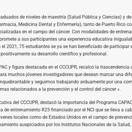
aduados de niveles de maestría (Salud Pública y Ciencias) y de
 Farmacia, Medicina Dental y Enfermería), tanto de Puerto Rico 
ecializadas en el campo del cáncer. Con modalidades de entren
promete a sus participantes una experiencia educativa inigualab
 el 2021, 75 estudiantes se ya se han beneficiado de participar 
ositivamente su desarrollo científico y profesional.
APAC y figura destacada en el CCCUPR, recalcó la trascendencia 
para muchos jóvenes investigadores que desean marcar una dif
s inquebrantable y seguimos trabajando arduamente por una co
mas relacionados a la prevención y el control del cáncer «.
Ejecutiva del CCCUPR, destacó la importancia del Programa CAPA
ama de entrenamiento R25 financiado por el NCI que se lleva a ca
jóvenes locales como de Estados Unidos en el campo de prevenc
miento auspiciados por los Institutos Nacionales de la Salud, 