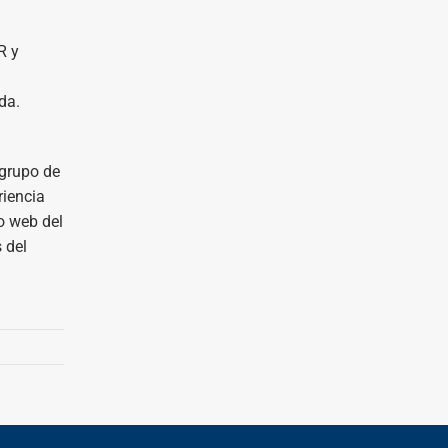
R y
da.
 grupo de
riencia
o web del
 del