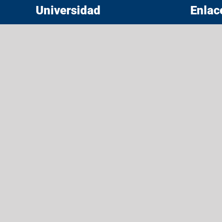
Universidad
Enlac
RECTORES
ACCESIBI
BIBLIOTECAS
ADMINIS
ESTUDIANTES
CALCULA
PROGRAMAS
CORREO E
AYUDAS ECONÓMICAS
JARDÍN B
INVESTIGACIONES
MICROSO
DATOS INSTITUCIONALES
MSCHE
EXALUMNOS
POLÍTICA
DE IT
¡DONA HOY!
PORTAL 
SOLICITA
INFORMA
STUDENT