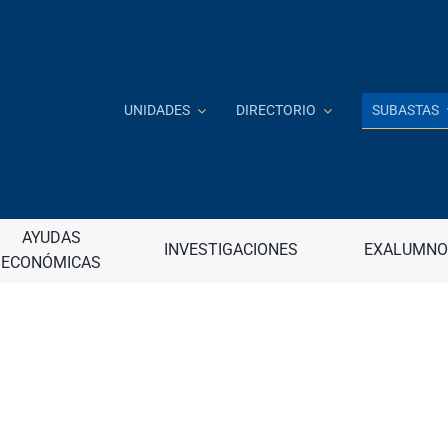
SUBASTAS
UNIDADES
DIRECTORIO
Investigación e Innovación
J
AYUDAS
INVESTIGACIONES
EXALUMNO
 a distancia
ECONÓMICAS
Jardín Botánico
continua (DECEP)
Junta de Apelaciones
raduadas
Junta de Gobierno
nancieros
Junta Universitaria
– Internacional
M