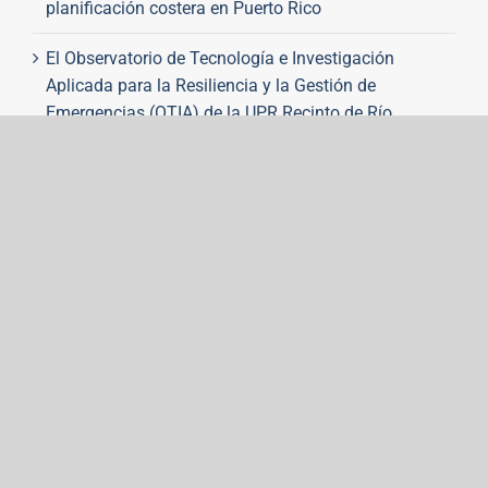
planificación costera en Puerto Rico
El Observatorio de Tecnología e Investigación
Aplicada para la Resiliencia y la Gestión de
Emergencias (OTIA) de la UPR Recinto de Río
Piedras refuerza sus lazos con la comunidad
Primeras doctoras en Psicología Escolar del RUM
abren camino para futuras generaciones
RUM celebra su centésima decimotercera
graduación con 1,715 graduandos
Noticias antes de agosto 2023