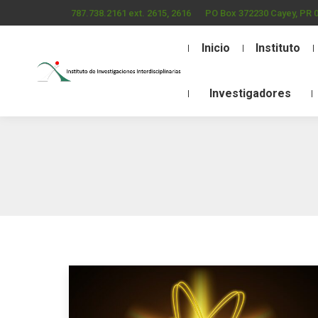
787.738.2161 ext. 2615, 2616
PO Box 372230 Cayey, PR 
Inicio
Instituto
Investigadores