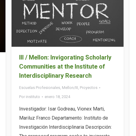
III / Mellon: Invigorating Scholarly
Communities at the Institute of
Interdisciplinary Research
Escuelas Profesionales
,
Mellon/III
,
Proyectos
Por
instituto
enero 18, 2024
Investigador: Isar Godreau, Vionex Marti,
Mariluz Franco Departamento: Instituto de
Investigación Interdisciplinaria Descripción: