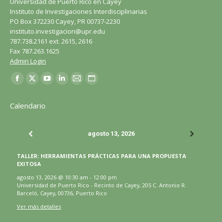
Universidad de Puerto Rico en Cayey
Instituto de Investigaciones Interdisciplinarias
PO Box 372230 Cayey, PR 00737-2230
instituto.investigacion@upr.edu
787.738.2161 ext. 2615, 2616
Fax 787.263.1625
Admin Login
Encuéntranos en:
Facebook
X
YouTube
LinkedIn
Correo
Sitio
página
página
página
página
página
web
Calendario
se
se
se
se
se
página
abre
abre
abre
abre
abre
se
agosto 13, 2026
en
en
en
en
en
abre
una
una
una
una
una
en
TALLER: HERRAMIENTAS PRÁCTICAS PARA UNA PROPUESTA
ventana
ventana
ventana
ventana
ventana
una
EXITOSA
nueva
nueva
nueva
nueva
nueva
ventana
agosto 13, 2026
@
10:30 am
-
12:00 pm
Universidad de Puerto Rico - Recinto de Cayey, 205 C. Antonio R.
nueva
Barceló, Cayey, 00736, Puerto Rico
Ver más detalles