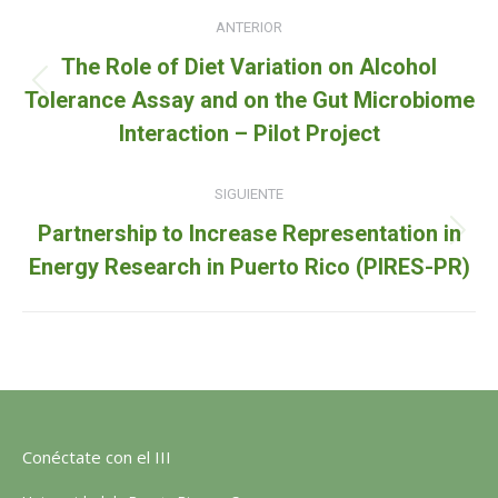
Navegación
ANTERIOR
entre
The Role of Diet Variation on Alcohol
proyectos
Proyecto
Tolerance Assay and on the Gut Microbiome
anterior
Interaction – Pilot Project
SIGUIENTE
Partnership to Increase Representation in
Proyecto
Energy Research in Puerto Rico (PIRES-PR)
siguiente
Conéctate con el III