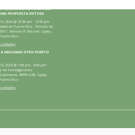
R: HERRAMIENTAS PRÁCTICAS
UNA PROPUESTA EXITOSA
13, 2026
@
10:30 am
-
12:00 pm
idad de Puerto Rico - Recinto de
205 C. Antonio R. Barceló, Cayey,
Puerto Rico
s detalles
 A IMAGINAR OTRO PUERTO
15, 2026
@
1:00 pm
-
4:00 pm
to de Investigaciones
sciplinarias, 4R9R+G38, Cayey,
Puerto Rico
s detalles