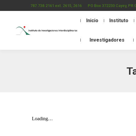
787.738.2161 ext. 2615, 2616
PO Box 372230 Cayey, PR 
Inicio
Instituto
Investigadores
T