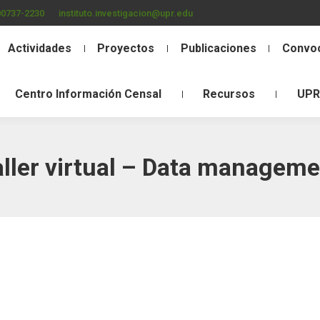
00737-2230
instituto.investigacion@upr.edu
Actividades
Proyectos
Publicaciones
Convoc
Centro Información Censal
Recursos
UPR
aller virtual – Data manageme