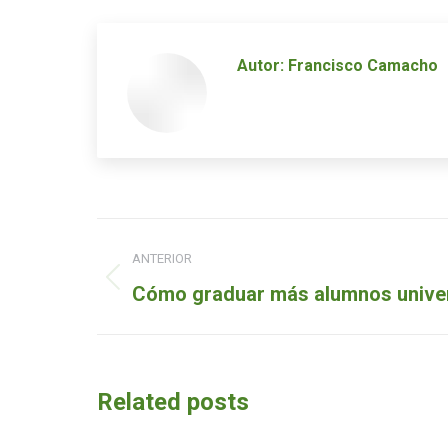
Autor:
Francisco Camacho
Navegación
ANTERIOR
de
Entrada
Cómo graduar más alumnos univer
entradas
anterior:
Related posts