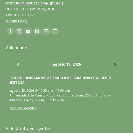
instituto.investigacion@upr.edu
787.738.2161 ext. 2615, 2616
Fax 787.263.1625
Admin Login
Encuéntranos en:
Facebook
X
YouTube
LinkedIn
Correo
Sitio
página
página
página
página
página
web
Calendario
se
se
se
se
se
página
abre
abre
abre
abre
abre
se
agosto 13, 2026
en
en
en
en
en
abre
una
una
una
una
una
en
TALLER: HERRAMIENTAS PRÁCTICAS PARA UNA PROPUESTA
ventana
ventana
ventana
ventana
ventana
una
EXITOSA
nueva
nueva
nueva
nueva
nueva
ventana
agosto 13, 2026
@
10:30 am
-
12:00 pm
Universidad de Puerto Rico - Recinto de Cayey, 205 C. Antonio R.
nueva
Barceló, Cayey, 00736, Puerto Rico
Ver más detalles
El Instituto en Twitter