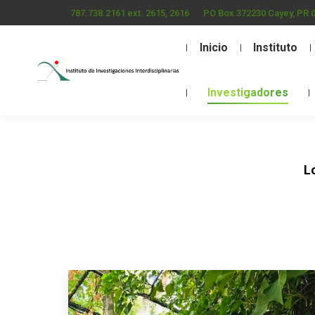
787.738.2161 ext. 2615, 2616
PO Box 372230 Cayey, PR 
Inicio
Instituto
Investigadores
L