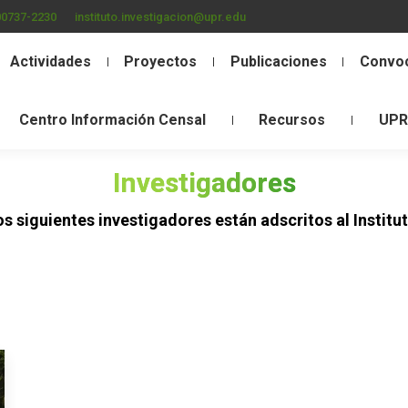
00737-2230
instituto.investigacion@upr.edu
Actividades
Proyectos
Publicaciones
Convoc
Centro Información Censal
Recursos
UPR
Investigadores
Estás aquí:
os siguientes investigadores están adscritos al Institut
Inicio
Investigadores