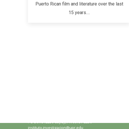
Puerto Rican film and literature over the last
15 years.…
Conéctate con el III
Calenda
Universidad de Puerto Rico en Cayey
Instituto de Investigaciones
Interdisciplinarias
Nada de 
PO Box 372230 Cayey, PR 00737-2230
instituto.investigacion@upr.edu