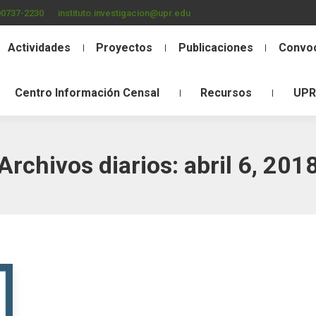
00737-2230
instituto.investigacion@upr.edu
Actividades
Proyectos
Publicaciones
Convoc
Centro Información Censal
Recursos
UPR
Archivos diarios:
abril 6, 201