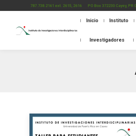
787.738.2161 ext. 2615, 2616
PO Box 372230 Cayey, PR 
Inicio
Instituto
Investigadores