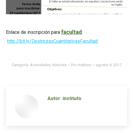
facultad
Enlace de inscripción para
:
http://bit.ly/DestrezasCuantitativasFacultad
Categoría:
Actividades
,
Noticias
Por
instituto
agosto 9, 2017
Autor:
instituto