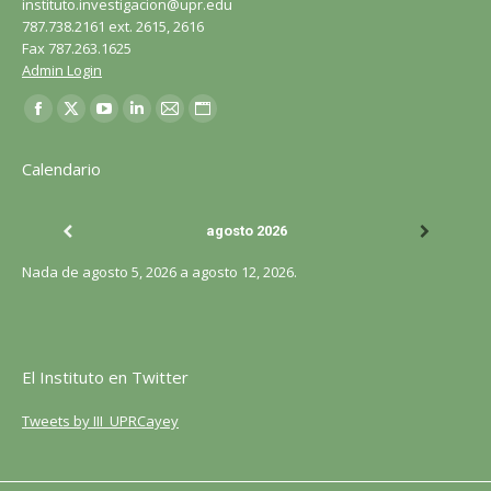
instituto.investigacion@upr.edu
787.738.2161 ext. 2615, 2616
Fax 787.263.1625
Admin Login
Encuéntranos en:
Facebook
X
YouTube
LinkedIn
Correo
Sitio
página
página
página
página
página
web
Calendario
se
se
se
se
se
página
abre
abre
abre
abre
abre
se
agosto 2026
en
en
en
en
en
abre
una
una
una
una
una
en
Nada de agosto 5, 2026 a agosto 12, 2026.
ventana
ventana
ventana
ventana
ventana
una
nueva
nueva
nueva
nueva
nueva
ventana
nueva
El Instituto en Twitter
Tweets by III_UPRCayey