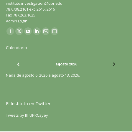
instituto.investigacion@upr.edu
787.738.2161 ext. 2615, 2616
Fax 787.263.1625
Admin Login
Encuéntranos en:
Facebook
X
YouTube
LinkedIn
Correo
Sitio
página
página
página
página
página
web
Calendario
se
se
se
se
se
página
abre
abre
abre
abre
abre
se
agosto 2026
en
en
en
en
en
abre
una
una
una
una
una
en
Nada de agosto 6, 2026 a agosto 13, 2026.
ventana
ventana
ventana
ventana
ventana
una
nueva
nueva
nueva
nueva
nueva
ventana
nueva
El Instituto en Twitter
Tweets by III_UPRCayey